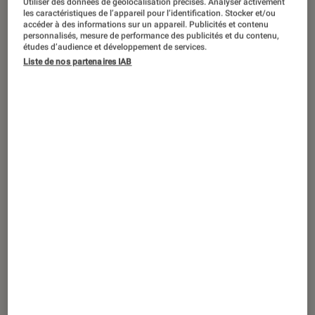
Utiliser des données de géolocalisation précises. Analyser activement
ACTU
les caractéristiques de l’appareil pour l’identification. Stocker et/ou
accéder à des informations sur un appareil. Publicités et contenu
Cinéma
•
24 déc. 2025
personnalisés, mesure de performance des publicités et du contenu,
Submersion
: une suite du film Netflix
études d’audience et développement de services.
Liste de nos partenaires IAB
est-elle possible ?