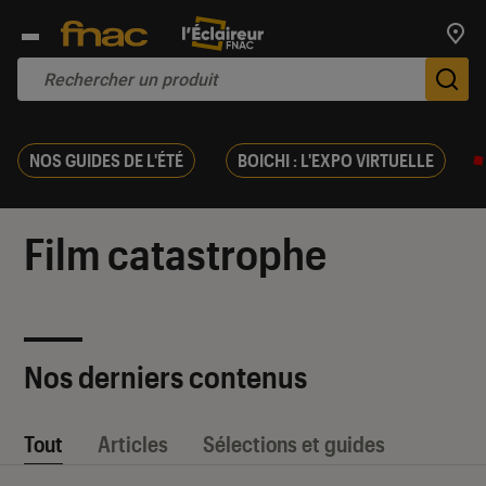
Trouv
De
NOS GUIDES DE L'ÉTÉ
BOICHI : L'EXPO VIRTUELLE
Film catastrophe
Nos derniers contenus
Tout
Articles
Sélections et guides