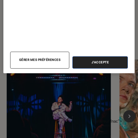
À la une de
VOIR TOUT
l'Éclaireur FNAC
GÉRER MES PRÉFÉRENCES
J'ACCEPTE
l'Éclaireur fnac">