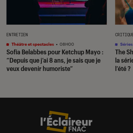
ENTRETIEN
CRITIQU
Théâtre et spectacles
•
08H00
Séries
Sofia Belabbes pour
Ketchup Mayo
:
The S
“Depuis que j’ai 8 ans, je sais que je
la sér
veux devenir humoriste”
l’été ?