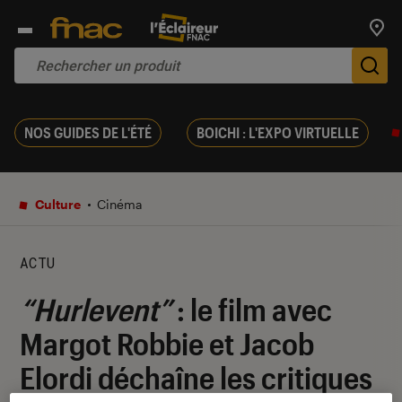
Trouv
De
NOS GUIDES DE L'ÉTÉ
BOICHI : L'EXPO VIRTUELLE
Culture
Cinéma
ACTU
“Hurlevent”
: le film avec
Margot Robbie et Jacob
Elordi déchaîne les critiques