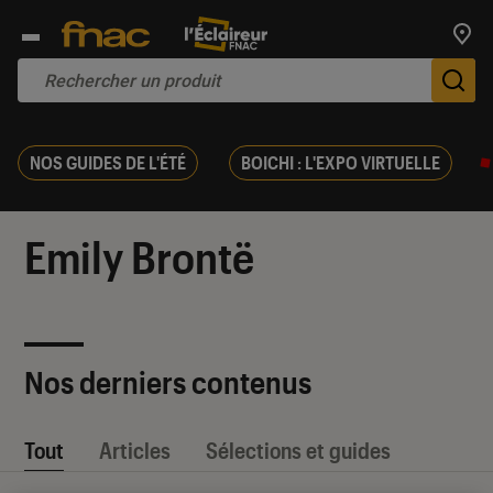
Trouv
De
NOS GUIDES DE L'ÉTÉ
BOICHI : L'EXPO VIRTUELLE
Emily Brontë
Nos derniers contenus
Tout
Articles
Sélections et guides