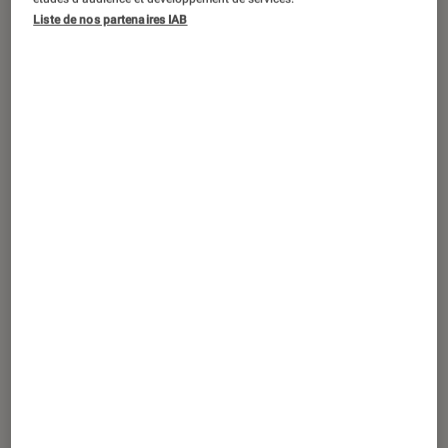
ACTU
Liste de nos partenaires IAB
Cinéma
•
12 fév. 2026
“Hurlevent”
: le film avec Margot Robbie
et Jacob Elordi déchaîne les critiques