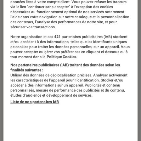
Marina Foïs incarne Frédérique Spielman, la fille de
données liées à votre compte client. Vous pouvez refuser les traceurs
via le lien "continuer sans accepter" à l’exception des cookies
Marianne, dans “La femme la plus riche du monde”.
nécessaires au fonctionnement optimal de nos services notamment
©Manuel Moutier
l’aide dans votre navigation sur notre catalogue et la personnalisation
des contenus, l’analyse des performances de notre site, et pour
sécuriser vos transactions.
Notre organisation et ses
421
partenaires publicitaires (IAB) stockent
Dans son nouveau film intitulé
La
et/ou accèdent à des informations, telles que les identifiants uniques
de cookies pour traiter les données personnelles, sur un appareil. Vous
femme la plus riche du monde
, le
pouvez accepter ou gérer vos préférences en cliquant ci-dessous ou à
réalisateur Thierry Klifa dresse une
tout moment dans la
Politique Cookies.
Nos partenaires publicitaires (IAB) traitent des données selon les
satire sociale et familiale librement
finalités suivantes :
Utiliser des données de géolocalisation précises. Analyser activement
inspirée de l’affaire Banier-
les caractéristiques de l’appareil pour l’identification. Stocker et/ou
Bettencourt. Cette fable politico-
accéder à des informations sur un appareil. Publicités et contenu
personnalisés, mesure de performance des publicités et du contenu,
médiatique, aujourd’hui portée par
études d’audience et développement de services.
Liste de nos partenaires IAB
Isabelle Huppert et Laurent Lafitte,
avait à l’époque défrayé la chronique.
Introduction
Cette affaire avait semé la zizanie au sein de la