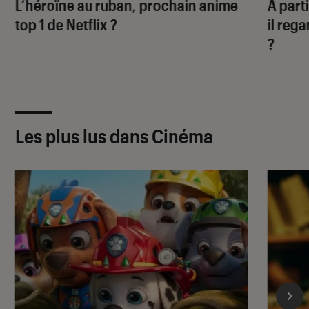
L’héroïne au ruban
, prochain anime
À part
top 1 de Netflix ?
il rega
?
Les plus lus dans Cinéma