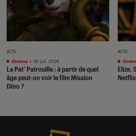
ACTU
ACTU
Cinéma
•
30 juil. 2026
Ciném
La Pat’ Patrouille
: à partir de quel
Elize,
âge peut-on voir le film
Mission
Netflix
Dino
?