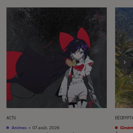
ACTU
DÉCRYPT
Animes
•
07 août. 2026
Ciném