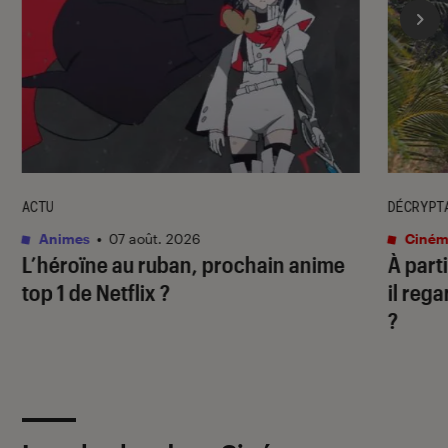
ACTU
DÉCRYPT
Animes
•
07 août. 2026
Ciném
L’héroïne au ruban
, prochain anime
À part
top 1 de Netflix ?
il rega
?