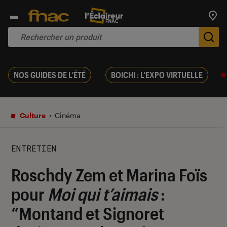
Trouv
De
NOS GUIDES DE L'ÉTÉ
BOICHI : L'EXPO VIRTUELLE
Culture
Cinéma
ENTRETIEN
Roschdy Zem et Marina Foïs
pour
Moi qui t’aimais
:
“Montand et Signoret