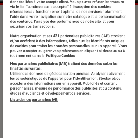
données liées à votre compte client. Vous pouvez refuser les traceurs
via le lien "continuer sans accepter" à l’exception des cookies
nécessaires au fonctionnement optimal de nos services notamment
Marina Foïs et Roschdy Zem dans “Moi qui t'aimais” en
l’aide dans votre navigation sur notre catalogue et la personnalisation
salles le 1er octobre.
©New Light Films
des contenus, l’analyse des performances de notre site, et pour
sécuriser vos transactions.
Notre organisation et ses
421
partenaires publicitaires (IAB) stockent
et/ou accèdent à des informations, telles que les identifiants uniques
Avec son nouveau film
Moi qui
de cookies pour traiter les données personnelles, sur un appareil. Vous
t’aimais
, la réalisatrice Diane Kurys se
pouvez accepter ou gérer vos préférences en cliquant ci-dessous ou à
tout moment dans la
Politique Cookies.
penche sur le couple le plus célèbre
Nos partenaires publicitaires (IAB) traitent des données selon les
finalités suivantes :
d’une époque : Simone Signoret et
Utiliser des données de géolocalisation précises. Analyser activement
Yves Montand.
L’Éclaireur
a rencontré
les caractéristiques de l’appareil pour l’identification. Stocker et/ou
accéder à des informations sur un appareil. Publicités et contenu
les deux comédiens qui se sont
personnalisés, mesure de performance des publicités et du contenu,
études d’audience et développement de services.
glissés dans leur peau, Marina Foïs et
Liste de nos partenaires IAB
Roschdy Zem, aussi complices dans la
vie qu’à l’écran.