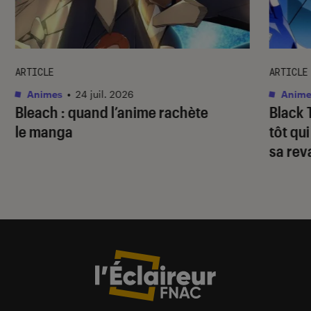
ARTICLE
ARTICLE
Animes
•
24 juil. 2026
Anime
Bleach
: quand l’anime rachète
Black 
le manga
tôt qu
sa re