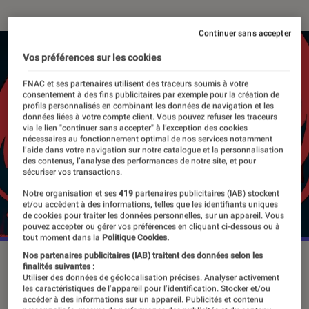
Continuer sans accepter
Vos préférences sur les cookies
FNAC et ses partenaires utilisent des traceurs soumis à votre
consentement à des fins publicitaires par exemple pour la création de
profils personnalisés en combinant les données de navigation et les
données liées à votre compte client. Vous pouvez refuser les traceurs
via le lien "continuer sans accepter" à l’exception des cookies
nécessaires au fonctionnement optimal de nos services notamment
l’aide dans votre navigation sur notre catalogue et la personnalisation
des contenus, l’analyse des performances de notre site, et pour
sécuriser vos transactions.
Notre organisation et ses
419
partenaires publicitaires (IAB) stockent
et/ou accèdent à des informations, telles que les identifiants uniques
de cookies pour traiter les données personnelles, sur un appareil. Vous
pouvez accepter ou gérer vos préférences en cliquant ci-dessous ou à
tout moment dans la
Politique Cookies.
Nos partenaires publicitaires (IAB) traitent des données selon les
“Chainsaw Man : le film – L'arc de Reze”, le 22 octobre 2025
finalités suivantes :
au cinéma.
©MAPPA
Utiliser des données de géolocalisation précises. Analyser activement
les caractéristiques de l’appareil pour l’identification. Stocker et/ou
accéder à des informations sur un appareil. Publicités et contenu