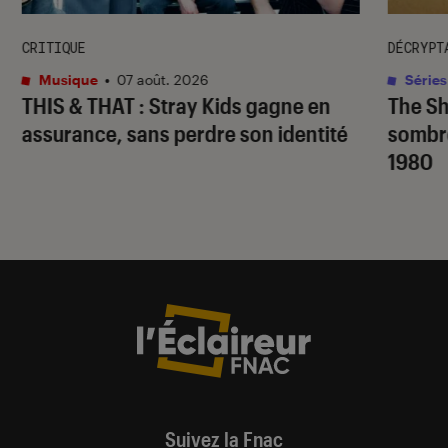
CRITIQUE
DÉCRYPT
Musique
•
07 août. 2026
Séries
THIS & THAT
: Stray Kids gagne en
The S
assurance, sans perdre son identité
sombr
1980
Suivez la Fnac