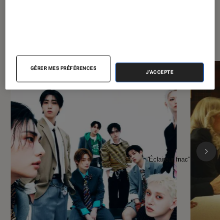
À la une de
VOIR TOUT
l'Éclaireur FNAC
GÉRER MES PRÉFÉRENCES
J'ACCEPTE
l'Éclaireur fnac">