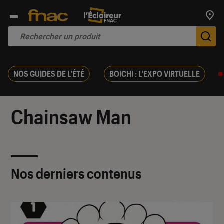
Trouv
De
NOS GUIDES DE L'ÉTÉ
BOICHI : L'EXPO VIRTUELLE
Chainsaw Man
Nos derniers contenus