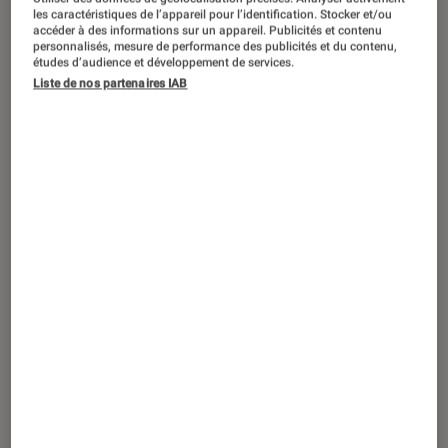
Me & Roboco
, le manga qui détourne
les caractéristiques de l’appareil pour l’identification. Stocker et/ou
One Piece
,
Naruto
et
Chainsaw Man
accéder à des informations sur un appareil. Publicités et contenu
personnalisés, mesure de performance des publicités et du contenu,
études d’audience et développement de services.
Liste de nos partenaires IAB