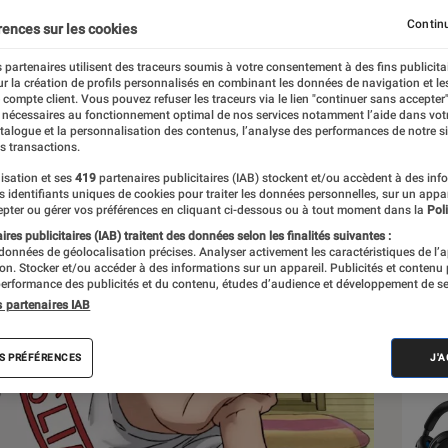
Continu
rences sur les cookies
 partenaires utilisent des traceurs soumis à votre consentement à des fins publicita
r la création de profils personnalisés en combinant les données de navigation et l
e compte client. Vous pouvez refuser les traceurs via le lien "continuer sans accepter"
 nécessaires au fonctionnement optimal de nos services notamment l’aide dans vot
atalogue et la personnalisation des contenus, l’analyse des performances de notre si
s transactions.
isation et ses
419
partenaires publicitaires (IAB) stockent et/ou accèdent à des inf
Les
es identifiants uniques de cookies pour traiter les données personnelles, sur un appa
pter ou gérer vos préférences en cliquant ci-dessous ou à tout moment dans la
Poli
res publicitaires (IAB) traitent des données selon les finalités suivantes :
 données de géolocalisation précises. Analyser activement les caractéristiques de l’
tion. Stocker et/ou accéder à des informations sur un appareil. Publicités et contenu
erformance des publicités et du contenu, études d’audience et développement de se
s partenaires IAB
S PRÉFÉRENCES
J'