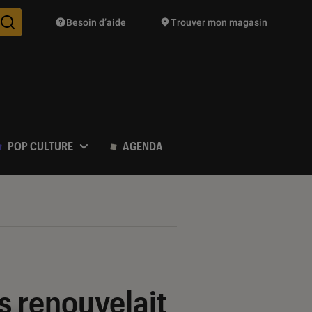
Besoin d’aide
Trouver mon magasin
Des suggestions de produits vont vous être proposées pendant vo
POP CULTURE
AGENDA
s renouvelait