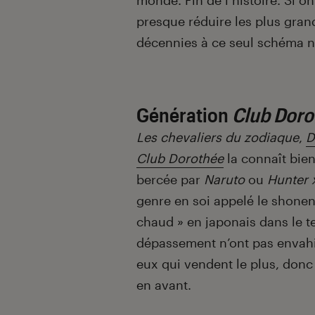
monde. Fin de l’histoire. Si o
presque réduire les plus gra
décennies à ce seul schéma nar
Génération
Club Doro
Les chevaliers du zodiaque
,
D
Club Dorothée
la connaît bie
bercée par
Naruto
ou
Hunter 
genre en soi appelé le shonen
chaud » en japonais dans le t
dépassement n’ont pas envahi 
eux qui vendent le plus, donc
en avant.