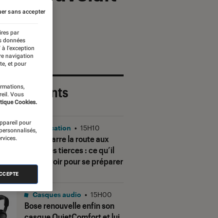
er sans accepter
ires par
es données
 à l’exception
re navigation
te, et pour
ormations,
 plus récents
reil. Vous
tique Cookies.
appareil pour
Application
•
15H10
 personnalisés,
Gmail barre la route aux
rvices.
adresses tierces : ce qu’il
faut savoir pour se préparer
ACCEPTE
Casques audio
•
15H00
Bose renouvelle enfin son
casque QuietComfort et lui