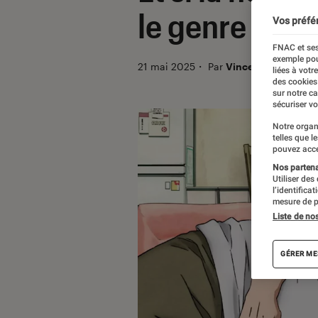
le genre ?
Vos préfé
FNAC et ses
exemple pou
21 mai 2025
・
Par
Vincent Bresson
liées à votr
des cookies
sur notre c
sécuriser vo
Notre organ
telles que l
pouvez acce
Nos partenai
Utiliser des
l’identifica
mesure de p
Liste de no
GÉRER ME