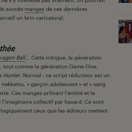
n ne s’y intéresse pas vraiment, on pourrait
nds succès
mangas
de ces dernières
ratif un brin caricatural.
thée
ragon Ball
… Cette intrigue, la génération
n, tout comme la génération Game One,
x Hunter
. Normal : ce script réducteur est un
 nekketsu, « garçon adolescent » et « sang
exte. Ces mangas prônant l’amitié et le
l’imaginaire collectif par hasard. Ce sont
 logiquement ceux que les éditeurs mettent