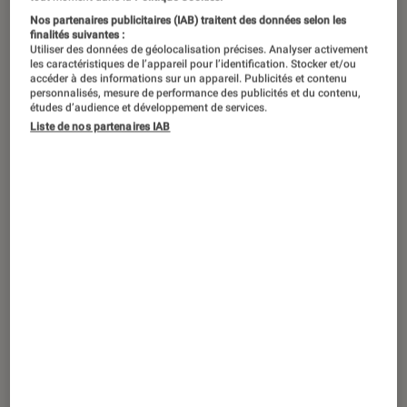
Nos partenaires publicitaires (IAB) traitent des données selon les
finalités suivantes :
Utiliser des données de géolocalisation précises. Analyser activement
Après des années d’absence,
Dragon
les caractéristiques de l’appareil pour l’identification. Stocker et/ou
accéder à des informations sur un appareil. Publicités et contenu
Ball
revient sur le devant de la scène
personnalisés, mesure de performance des publicités et du contenu,
études d’audience et développement de services.
avec
Daima
. Très attendu, cet anime
Liste de nos partenaires IAB
oscille entre nostalgie et modernité,
ravivant l’essence de la saga grâce à
une animation modernisée.
Introduction
Quarante ans. Le 20 novembre prochain, Son
Goku soufflera ses 40 bougies depuis sa toute
première apparition dans les pages du
Weekly
Shōnen Jump
. Quatre décennies durant
lesquelles l’œuvre magistrale du regretté
Akira
Toriyama
, disparu le 1ᵉʳ mars dernier, a