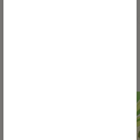
Pour aller plus loin
ADN
Akira toriyama
Anime
Crunchyroll
Dernièrement dans Critique
Animes