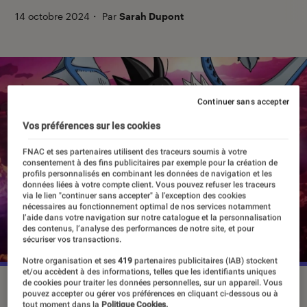
14 octobre 2024
・
Par
Sarah Dupont
Continuer sans accepter
Vos préférences sur les cookies
FNAC et ses partenaires utilisent des traceurs soumis à votre
consentement à des fins publicitaires par exemple pour la création de
profils personnalisés en combinant les données de navigation et les
données liées à votre compte client. Vous pouvez refuser les traceurs
via le lien "continuer sans accepter" à l’exception des cookies
nécessaires au fonctionnement optimal de nos services notamment
l’aide dans votre navigation sur notre catalogue et la personnalisation
des contenus, l’analyse des performances de notre site, et pour
sécuriser vos transactions.
Notre organisation et ses
419
partenaires publicitaires (IAB) stockent
et/ou accèdent à des informations, telles que les identifiants uniques
de cookies pour traiter les données personnelles, sur un appareil. Vous
“Dragon Ball Daima”, le 11 octobre sur ADN et Crunchyroll, le
pouvez accepter ou gérer vos préférences en cliquant ci-dessous ou à
18 octobre sur Netflix.
©Toei Animation
tout moment dans la
Politique Cookies.