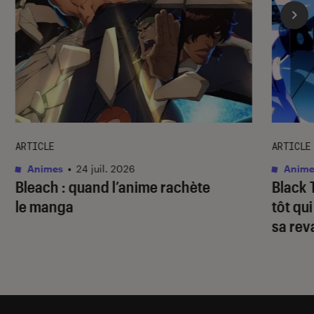
ARTICLE
ARTICLE
Animes
•
24 juil. 2026
Anime
Bleach
: quand l’anime rachète
Black 
le manga
tôt qu
sa re