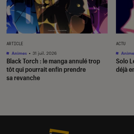
ARTICLE
ACTU
Animes
•
31 juil. 2026
Anime
Black Torch
: le manga annulé trop
Solo L
tôt qui pourrait enfin prendre
déjà e
sa revanche