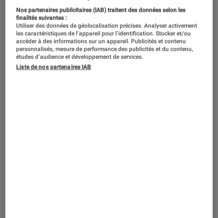
Nos partenaires publicitaires (IAB) traitent des données selon les
Cette production joyeuse et
finalités suivantes :
Utiliser des données de géolocalisation précises. Analyser activement
intelligente est signée par une bonne
les caractéristiques de l’appareil pour l’identification. Stocker et/ou
accéder à des informations sur un appareil. Publicités et contenu
partie de l’équipe à laquelle on doit
personnalisés, mesure de performance des publicités et du contenu,
études d’audience et développement de services.
les meilleurs épisodes de la mythique
Liste de nos partenaires IAB
Rick et Morty
– et ça se sent.
Introduction
Diffusée depuis le 19 septembre sur
Netflix
,
Haunted Hotel
est le dernier projet en date d’un
scénariste aussi discret qu’influent. Si vous
n’avez jamais entendu le nom de Matt Roller,
vous avez probablement déjà vu certaines de
ses séries
, comme
Community
à
Archer
ou la
célébrissime
Rick et Morty
.