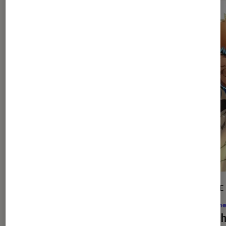
ARTICLE
ARTICLE
Animes
•
31 juil. 2026
Anime
Black Torch
: le manga annulé trop
Bleac