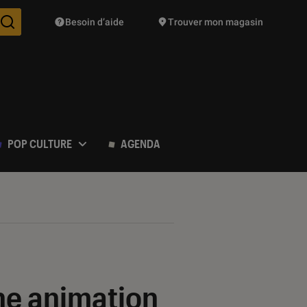
Besoin d’aide
Trouver mon magasin
Des suggestions de produits vont vous être proposées pendant vo
POP CULTURE
AGENDA
une animation