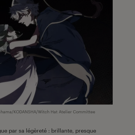
hama/KODANSHA/Witch Hat Atelier Committee
e par sa légèreté : brillante, presque