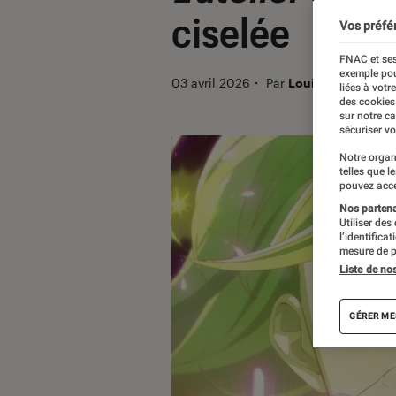
ciselée
Vos préfé
FNAC et ses
exemple pou
03 avril 2026
・
Par
Louise Lepense
liées à votr
des cookies
sur notre c
sécuriser vo
Notre organ
telles que l
pouvez acce
Nos partenai
Utiliser des
l’identifica
mesure de p
Liste de no
GÉRER ME