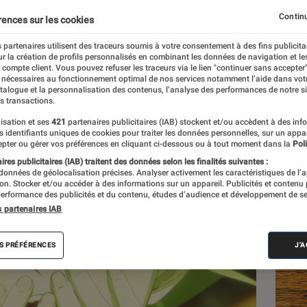
Continu
rences sur les cookies
 partenaires utilisent des traceurs soumis à votre consentement à des fins publicita
r la création de profils personnalisés en combinant les données de navigation et l
e compte client. Vous pouvez refuser les traceurs via le lien "continuer sans accepter"
 nécessaires au fonctionnement optimal de nos services notamment l’aide dans vot
atalogue et la personnalisation des contenus, l’analyse des performances de notre si
s transactions.
isation et ses
421
partenaires publicitaires (IAB) stockent et/ou accèdent à des inf
Les
es identifiants uniques de cookies pour traiter les données personnelles, sur un appa
pter ou gérer vos préférences en cliquant ci-dessous ou à tout moment dans la
Poli
res publicitaires (IAB) traitent des données selon les finalités suivantes :
 données de géolocalisation précises. Analyser activement les caractéristiques de l’
tion. Stocker et/ou accéder à des informations sur un appareil. Publicités et contenu
erformance des publicités et du contenu, études d’audience et développement de se
s partenaires IAB
S PRÉFÉRENCES
J'