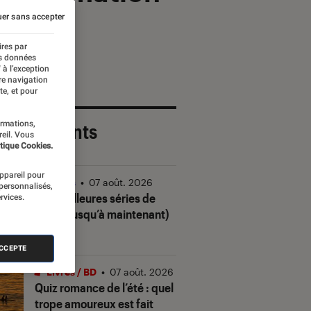
er sans accepter
ires par
es données
 à l’exception
re navigation
te, et pour
ormations,
 plus récents
reil. Vous
tique Cookies.
appareil pour
Séries
•
07 août. 2026
 personnalisés,
Les meilleures séries de
rvices.
2026 (jusqu’à maintenant)
ACCEPTE
Livres / BD
•
07 août. 2026
Quiz romance de l’été : quel
trope amoureux est fait