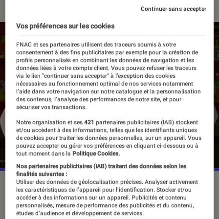
Continuer sans accepter
Vos préférences sur les cookies
FNAC et ses partenaires utilisent des traceurs soumis à votre
consentement à des fins publicitaires par exemple pour la création de
profils personnalisés en combinant les données de navigation et les
données liées à votre compte client. Vous pouvez refuser les traceurs
via le lien "continuer sans accepter" à l’exception des cookies
nécessaires au fonctionnement optimal de nos services notamment
l’aide dans votre navigation sur notre catalogue et la personnalisation
des contenus, l’analyse des performances de notre site, et pour
sécuriser vos transactions.
Notre organisation et ses
421
partenaires publicitaires (IAB) stockent
et/ou accèdent à des informations, telles que les identifiants uniques
de cookies pour traiter les données personnelles, sur un appareil. Vous
pouvez accepter ou gérer vos préférences en cliquant ci-dessous ou à
tout moment dans la
Politique Cookies.
Nos partenaires publicitaires (IAB) traitent des données selon les
finalités suivantes :
Utiliser des données de géolocalisation précises. Analyser activement
“Futurama”, saison 13, le 16 septembre 2025 sur Disney+.
les caractéristiques de l’appareil pour l’identification. Stocker et/ou
©20th Television/Disney+
accéder à des informations sur un appareil. Publicités et contenu
personnalisés, mesure de performance des publicités et du contenu,
études d’audience et développement de services.