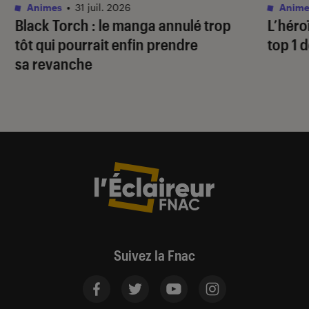
Animes
•
31 juil. 2026
Anime
Black Torch
: le manga annulé trop
L’héro
tôt qui pourrait enfin prendre
top 1 d
sa revanche
Suivez la Fnac