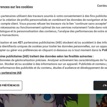
 vendu en 2023 ?
Continu
rences sur les cookies
 partenaires utilisent des traceurs soumis à votre consentement à des fins publicita
r la création de profils personnalisés en combinant les données de navigation et l
s
e compte client. Vous pouvez refuser les traceurs via le lien "continuer sans accepter"
 nécessaires au fonctionnement optimal de nos services notamment l’aide dans vot
atalogue et la personnalisation des contenus, l’analyse des performances de notre si
s transactions.
isation et ses
421
partenaires publicitaires (IAB) stockent et/ou accèdent à des inf
Les
es identifiants uniques de cookies pour traiter les données personnelles, sur un appa
pter ou gérer vos préférences en cliquant ci-dessous ou à tout moment dans la
Poli
res publicitaires (IAB) traitent des données selon les finalités suivantes :
 données de géolocalisation précises. Analyser activement les caractéristiques de l’
tion. Stocker et/ou accéder à des informations sur un appareil. Publicités et contenu
erformance des publicités et du contenu, études d’audience et développement de se
s partenaires IAB
S PRÉFÉRENCES
J'