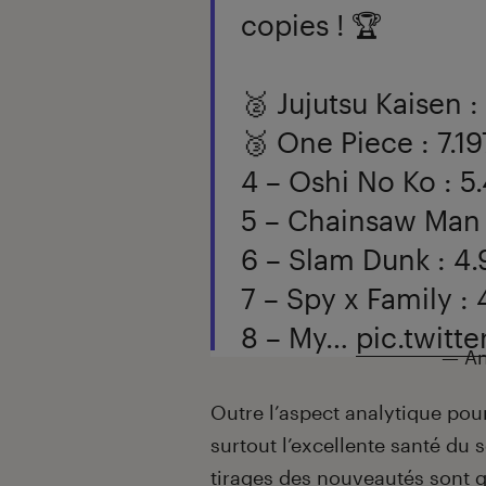
copies ! 🏆
🥈 Jujutsu Kaisen :
🥉 One Piece : 7.19
4 – Oshi No Ko : 5
5 – Chainsaw Man 
6 – Slam Dunk : 4
7 – Spy x Family :
8 – My…
pic.twitt
— An
Outre l’aspect analytique pou
surtout l’excellente santé du s
tirages des nouveautés sont q