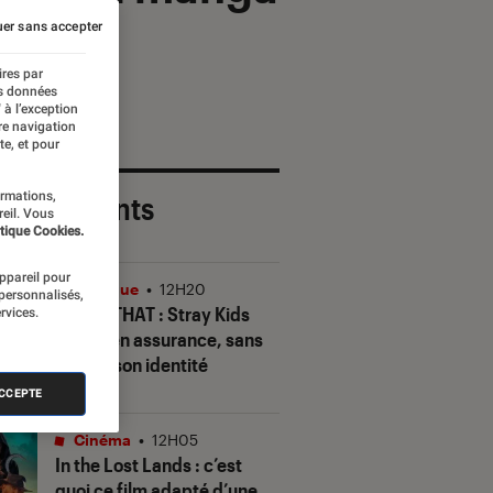
er sans accepter
ires par
es données
 à l’exception
re navigation
te, et pour
ormations,
 plus récents
reil. Vous
tique Cookies.
appareil pour
Musique
•
12H20
 personnalisés,
THIS & THAT
: Stray Kids
rvices.
gagne en assurance, sans
perdre son identité
ACCEPTE
Cinéma
•
12H05
In the Lost Lands
: c’est
quoi ce film adapté d’une