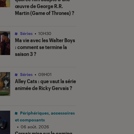
œuvre de George R.R.
Martin (
Game of Thrones
) ?
Séries
•
10H30
Ma vie avec les Walter Boys
: comment se termine la
saison 3 ?
Séries
•
09H01
Alley Cats
: que vaut la série
animée de Ricky Gervais ?
Périphériques, accessoires
et composants
•
06 août. 2026
Corsair mise sur le gaming