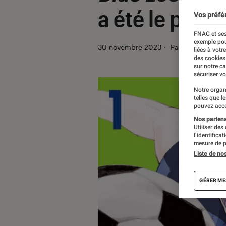
a été le plus
Vos préfé
FNAC et ses
exemple pou
30 novembre 2023
・
Par
Vincent Om
liées à votr
des cookies
sur notre c
sécuriser vo
Notre organ
telles que l
pouvez acce
Nos partenai
Utiliser des
l’identifica
mesure de p
Liste de no
GÉRER ME