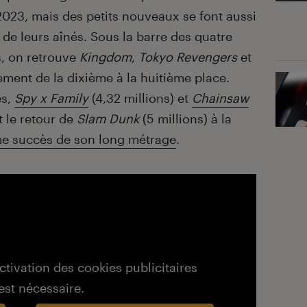
2023, mais des petits nouveaux se font aussi
u de leurs aînés. Sous la barre des quatre
s, on retrouve
Kingdom
,
Tokyo
Revengers
et
ement de la dixième à la huitième place.
es,
Spy x Family
(4,32 millions) et
Chainsaw
t le retour de
Slam
Dunk
(5 millions) à la
me succès de son long métrage
.
activation des cookies publicitaires
est nécessaire.