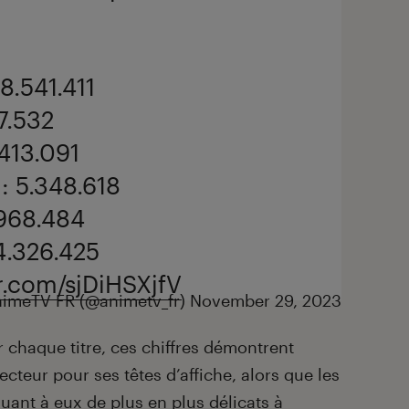
 8.541.411
7.532
.413.091
: 5.348.618
.968.484
 4.326.425
er.com/sjDiHSXjfV
imeTV FR (@animetv_fr)
November 29, 2023
r chaque titre, ces chiffres démontrent
ecteur pour ses têtes d’affiche, alors que les
uant à eux de plus en plus délicats à