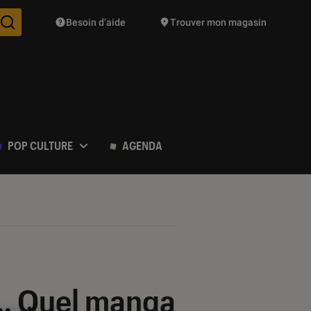
Besoin d’aide
Trouver mon magasin
Des suggestions de produits vont vous être proposées pendant vo
POP CULTURE
AGENDA
… Quel manga