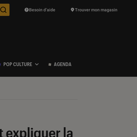
Besoin d’aide
Trouver mon magasin
Des suggestions de produits vont vous être proposées pendant vo
POP CULTURE
AGENDA
 expliquer la