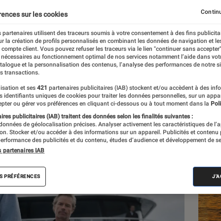
ec Keira Knightley ?
Continu
rences sur les cookies
 partenaires utilisent des traceurs soumis à votre consentement à des fins publicita
r la création de profils personnalisés en combinant les données de navigation et l
e compte client. Vous pouvez refuser les traceurs via le lien "continuer sans accepter"
 nécessaires au fonctionnement optimal de nos services notamment l’aide dans vot
atalogue et la personnalisation des contenus, l’analyse des performances de notre si
s transactions.
isation et ses
421
partenaires publicitaires (IAB) stockent et/ou accèdent à des inf
Les
es identifiants uniques de cookies pour traiter les données personnelles, sur un appa
pter ou gérer vos préférences en cliquant ci-dessous ou à tout moment dans la
Poli
res publicitaires (IAB) traitent des données selon les finalités suivantes :
 données de géolocalisation précises. Analyser activement les caractéristiques de l’
tion. Stocker et/ou accéder à des informations sur un appareil. Publicités et contenu
erformance des publicités et du contenu, études d’audience et développement de se
s partenaires IAB
S PRÉFÉRENCES
J'