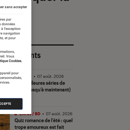
er sans accepter
ires par
es données
 à l’exception
re navigation
te, et pour
ormations,
 plus récents
reil. Vous
tique Cookies.
appareil pour
Séries
•
07 août. 2026
 personnalisés,
Les meilleures séries de
rvices.
2026 (jusqu’à maintenant)
ACCEPTE
Livres / BD
•
07 août. 2026
Quiz romance de l’été : quel
trope amoureux est fait