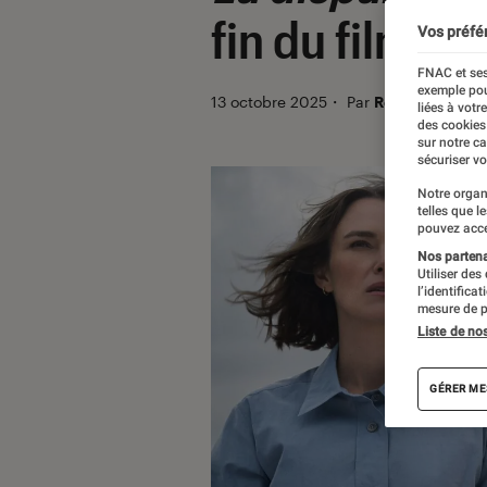
fin du film av
Vos préfé
FNAC et ses
exemple pou
13 octobre 2025
・
Par
Robin Negre
liées à votr
des cookies
sur notre c
sécuriser vo
Notre organ
telles que l
pouvez acce
Nos partenai
Utiliser des
l’identifica
mesure de p
Liste de no
GÉRER ME