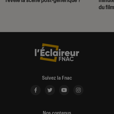
du fil
Suivez la Fnac
Nos contenus