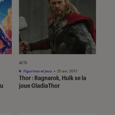
ACTU
Figurines et jeux
•
25 avr. 2017
Thor : Ragnarok, Hulk se la
du
joue GladiaThor