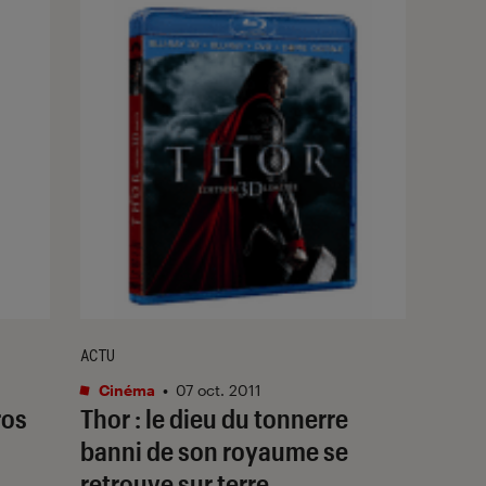
ACTU
Cinéma
•
07 oct. 2011
ros
Thor : le dieu du tonnerre
banni de son royaume se
retrouve sur terre