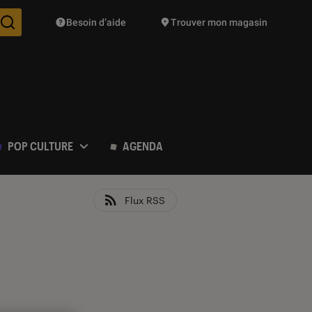
Besoin d’aide
Trouver mon magasin
Des suggestions de produits vont vous être proposées pendant vo
POP CULTURE
AGENDA
Flux RSS