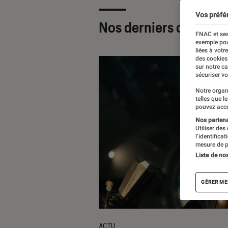
Vos préfé
Nos derniers contenu
FNAC et ses
exemple pou
liées à votr
des cookies
sur notre c
sécuriser vo
Notre organ
telles que l
pouvez acce
Nos partenai
Utiliser des
l’identifica
mesure de p
Liste de no
GÉRER ME
ACTU