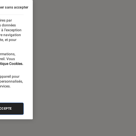
er sans accepter
ires par
es données
 à l’exception
re navigation
te, et pour
ormations,
reil. Vous
tique Cookies.
appareil pour
 personnalisés,
rvices.
ACCEPTE