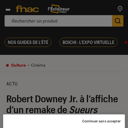
Trouv
De
NOS GUIDES DE L'ÉTÉ
BOICHI : L'EXPO VIRTUELLE
Culture
Cinéma
ACTU
Robert Downey Jr. à l’affiche
d’un remake de
Sueurs
froides
?
Continuer sans accepter