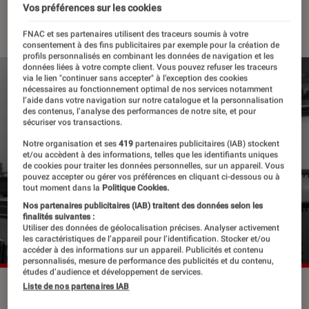
Vos préférences sur les cookies
24 mars 2023
・
Par
Lisa Muratore
FNAC et ses partenaires utilisent des traceurs soumis à votre
consentement à des fins publicitaires par exemple pour la création de
profils personnalisés en combinant les données de navigation et les
données liées à votre compte client. Vous pouvez refuser les traceurs
via le lien "continuer sans accepter" à l’exception des cookies
nécessaires au fonctionnement optimal de nos services notamment
l’aide dans votre navigation sur notre catalogue et la personnalisation
des contenus, l’analyse des performances de notre site, et pour
sécuriser vos transactions.
Notre organisation et ses
419
partenaires publicitaires (IAB) stockent
et/ou accèdent à des informations, telles que les identifiants uniques
de cookies pour traiter les données personnelles, sur un appareil. Vous
pouvez accepter ou gérer vos préférences en cliquant ci-dessous ou à
tout moment dans la
Politique Cookies.
Nos partenaires publicitaires (IAB) traitent des données selon les
finalités suivantes :
Utiliser des données de géolocalisation précises. Analyser activement
les caractéristiques de l’appareil pour l’identification. Stocker et/ou
accéder à des informations sur un appareil. Publicités et contenu
personnalisés, mesure de performance des publicités et du contenu,
études d’audience et développement de services.
Robert Downey Jr. sera à l'affiche du prochain Christopher
Liste de nos partenaires IAB
Nolan, "Oppenheimer".
©Universal Pictures