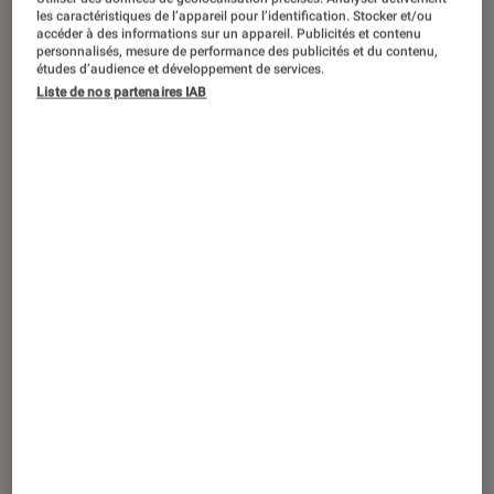
SÉLECTION
les caractéristiques de l’appareil pour l’identification. Stocker et/ou
accéder à des informations sur un appareil. Publicités et contenu
Musique
•
10 juin 2026
personnalisés, mesure de performance des publicités et du contenu,
Angèle, Céline Dion, Pierre de Maere…
études d’audience et développement de services.
Liste de nos partenaires IAB
Ces nouveaux singles qui donnent
(diablement) envie