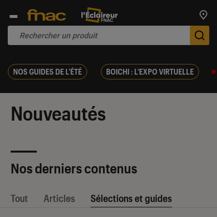
Trouv
De
NOS GUIDES DE L'ÉTÉ
BOICHI : L'EXPO VIRTUELLE
Nouveautés
Nos derniers contenus
Tout
Articles
Sélections et guides