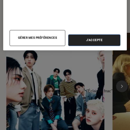
À la une de
VOIR TOUT
l'Éclaireur FNAC
GÉRER MES PRÉFÉRENCES
J'ACCEPTE
l'Éclaireur fnac">