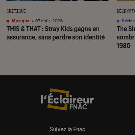
CRITIQUE
DÉCRYPT
Musique
•
07 août. 2026
Séries
THIS & THAT
: Stray Kids gagne en
The S
assurance, sans perdre son identité
sombr
1980
Suivez la Fnac