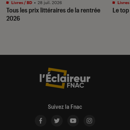
Livres / BD
•
28 juil. 2026
Livres
Tous les prix littéraires de la rentrée
Le top
2026
Suivez la Fnac