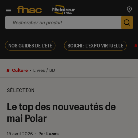
Trouv
De
NOS GUIDES DE L'ÉTÉ
BOICHI : L'EXPO VIRTUELLE
Culture
Livres / BD
SÉLECTION
Le top des nouveautés de
mai Polar
15 avril 2026
・
Par
Lucas