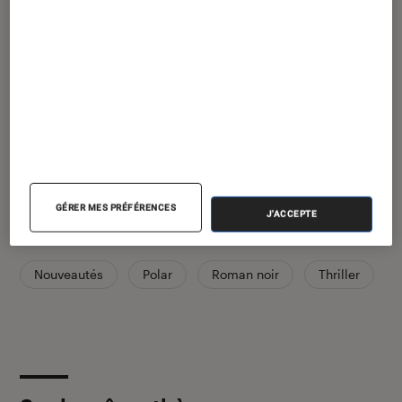
Article rédigé par
Lucas
Libraire Fnac.com
GÉRER MES PRÉFÉRENCES
J'ACCEPTE
Pour aller plus loin
Nouveautés
Polar
Roman noir
Thriller