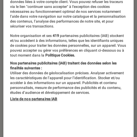
données liées à votre compte client. Vous pouvez refuser les traceurs
Franck Thilliez, Jacques Ravenne et
via le lien "continuer sans accepter" à l’exception des cookies
nécessaires au fonctionnement optimal de nos services notamment
Éric Giacometti sont au rendez-vous,
l’aide dans votre navigation sur notre catalogue et la personnalisation
des contenus, l’analyse des performances de notre site, et pour
au même titre que des espoirs comme
sécuriser vos transactions.
Stéphanie Artarit et des valeurs sûres
Notre organisation et ses
419
partenaires publicitaires (IAB) stockent
et/ou accèdent à des informations, telles que les identifiants uniques
telles que Valentin Musso…
de cookies pour traiter les données personnelles, sur un appareil. Vous
pouvez accepter ou gérer vos préférences en cliquant ci-dessous ou à
tout moment dans la
Politique Cookies.
Nos partenaires publicitaires (IAB) traitent des données selon les
L’Intruse – Freida McFadden (City)
finalités suivantes :
Utiliser des données de géolocalisation précises. Analyser activement
Une tempête fait rage, isolant la petite demeure
les caractéristiques de l’appareil pour l’identification. Stocker et/ou
accéder à des informations sur un appareil. Publicités et contenu
de Casey au milieu des bois. La nuit bascule
personnalisés, mesure de performance des publicités et du contenu,
études d’audience et développement de services.
lorsqu’une silhouette ensanglantée apparaît à
Liste de nos partenaires IAB
sa fenêtre. Cette jeune inconnue, un couteau à
la main, refuse de livrer son identité ou
l’origine de ses blessures. Casey choisit
l’empathie et lui ouvre sa porte, mais le piège