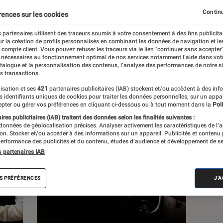
Continu
rences sur les cookies
s
 partenaires utilisent des traceurs soumis à votre consentement à des fins publicita
r la création de profils personnalisés en combinant les données de navigation et l
e compte client. Vous pouvez refuser les traceurs via le lien "continuer sans accepter"
Sélections et guides
 nécessaires au fonctionnement optimal de nos services notamment l’aide dans vot
atalogue et la personnalisation des contenus, l’analyse des performances de notre si
s transactions.
isation et ses
421
partenaires publicitaires (IAB) stockent et/ou accèdent à des inf
es identifiants uniques de cookies pour traiter les données personnelles, sur un appa
pter ou gérer vos préférences en cliquant ci-dessous ou à tout moment dans la
Poli
res publicitaires (IAB) traitent des données selon les finalités suivantes :
 données de géolocalisation précises. Analyser activement les caractéristiques de l’
tion. Stocker et/ou accéder à des informations sur un appareil. Publicités et contenu
erformance des publicités et du contenu, études d’audience et développement de se
s partenaires IAB
S PRÉFÉRENCES
J'