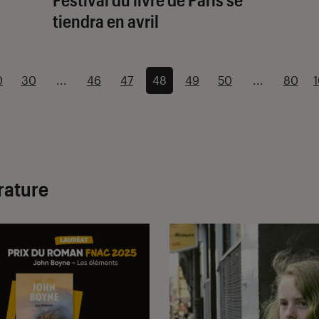
tiendra en avril
0
30
...
46
47
48
49
50
...
80
érature