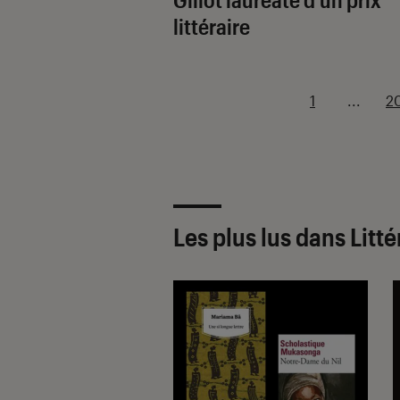
littéraire
1
...
2
Les plus lus dans Litt