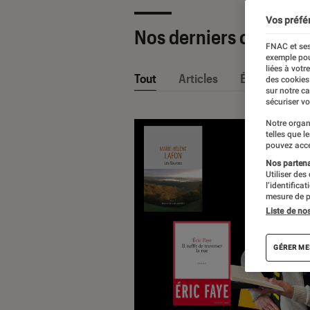
Vos préfé
Nos derniers contenu
FNAC et ses
exemple pou
liées à votr
Tout
Articles
Événéments
des cookies
sur notre c
sécuriser vo
Notre organ
telles que l
pouvez acce
Nos partenai
Utiliser des
l’identifica
mesure de p
Liste de no
GÉRER ME