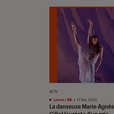
ACTU
Livres / BD
•
17 fév. 2023
La danseuse Marie-Agnès
Gillot lauréate d’un prix