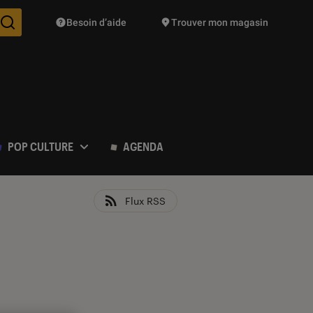
Besoin d’aide
Trouver mon magasin
Des suggestions de produits vont vous être proposées pendant vo
POP CULTURE
AGENDA
Flux RSS