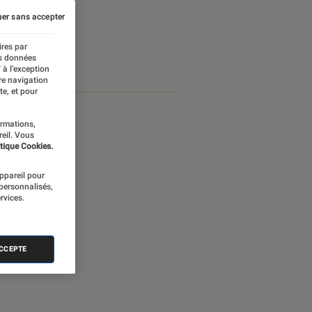
er sans accepter
ires par
es données
 à l’exception
re navigation
te, et pour
ormations,
reil. Vous
tique Cookies.
appareil pour
 personnalisés,
rvices.
ACCEPTE