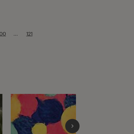
100
...
121