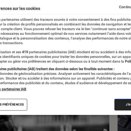
on
Continu
rences sur les cookies
 partenaires utilisent des traceurs soumis à votre consentement à des fins publicita
r la création de profils personnalisés en combinant les données de navigation et l
e compte client. Vous pouvez refuser les traceurs via le lien "continuer sans accepter"
 nécessaires au fonctionnement optimal de nos services notamment l’aide dans vot
atalogue et la personnalisation des contenus, l’analyse des performances de notre si
s transactions.
isation et ses
419
partenaires publicitaires (IAB) stockent et/ou accèdent à des inf
Les
es identifiants uniques de cookies pour traiter les données personnelles, sur un appa
pter ou gérer vos préférences en cliquant ci-dessous ou à tout moment dans la
Poli
res publicitaires (IAB) traitent des données selon les finalités suivantes :
 données de géolocalisation précises. Analyser activement les caractéristiques de l’
tion. Stocker et/ou accéder à des informations sur un appareil. Publicités et contenu
erformance des publicités et du contenu, études d’audience et développement de se
s partenaires IAB
S PRÉFÉRENCES
J'