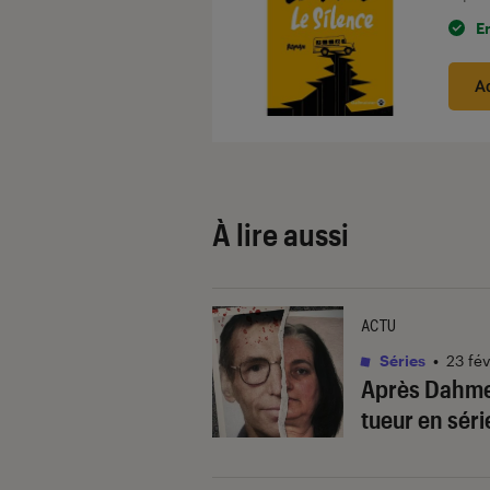
E
A
À lire aussi
ACTU
Séries
•
23 fé
Après Dahmer,
tueur en séri