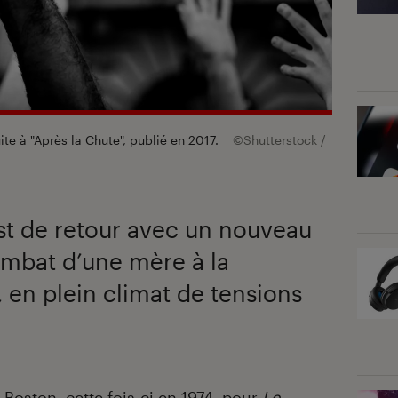
ite à "Après la Chute", publié en 2017.
©Shutterstock /
st de retour avec un nouveau
combat d’une mère à la
, en plein climat de tensions
Boston, cette fois-ci en 1974, pour
Le