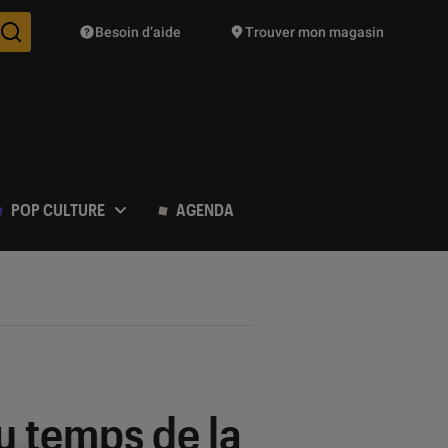
Besoin d’aide
Trouver mon magasin
Des suggestions de produits vont vous être proposées pendant vo
POP CULTURE
AGENDA
u temps de la