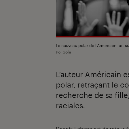
Le nouveau polar de l'Américain fait su
Pol Sole
L’auteur Américain e
polar, retraçant le 
recherche de sa fille
raciales.
Introduction
Dennis Lehane est de retour à 