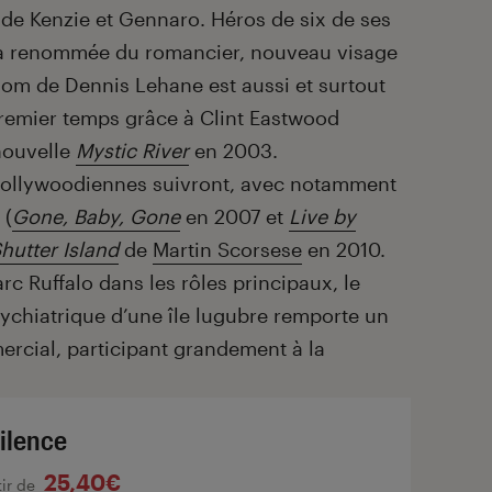
 de Kenzie et Gennaro. Héros de six de ses
la renommée du romancier, nouveau visage
 nom de Dennis Lehane est aussi et surtout
remier temps grâce à Clint Eastwood
 nouvelle
Mystic River
en 2003.
ollywoodiennes suivront, avec notamment
 (
Gone, Baby, Gone
en 2007 et
Live by
hutter Island
de
Martin Scorsese
en 2010.
c Ruffalo dans les rôles principaux, le
sychiatrique d’une île lugubre remporte un
ercial, participant grandement à la
silence
25,40€
tir de