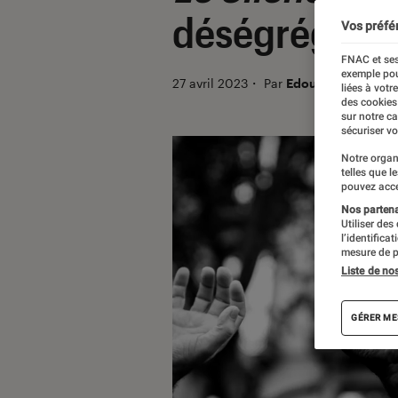
déségrégati
Vos préfé
FNAC et ses
exemple pou
27 avril 2023
・
Par
Edouard Lebigre
liées à votr
des cookies
sur notre c
sécuriser vo
Notre organ
telles que l
pouvez acce
Nos partenai
Utiliser des
l’identifica
mesure de p
Liste de no
GÉRER ME