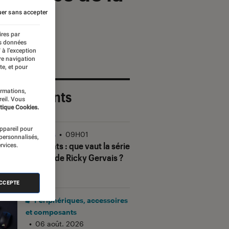
er sans accepter
ires par
es données
 à l’exception
re navigation
te, et pour
ormations,
 plus récents
reil. Vous
tique Cookies.
appareil pour
Séries
•
09H01
 personnalisés,
Alley Cats
: que vaut la série
rvices.
animée de Ricky Gervais ?
ACCEPTE
Périphériques, accessoires
et composants
•
06 août. 2026