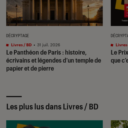
DÉCRYPTAGE
DÉCRYPT
Livres / BD
•
31 juil. 2026
Livres
Le Panthéon de Paris : histoire,
Le Pri
écrivains et légendes d’un temple de
que c’
papier et de pierre
Les plus lus dans Livres / BD