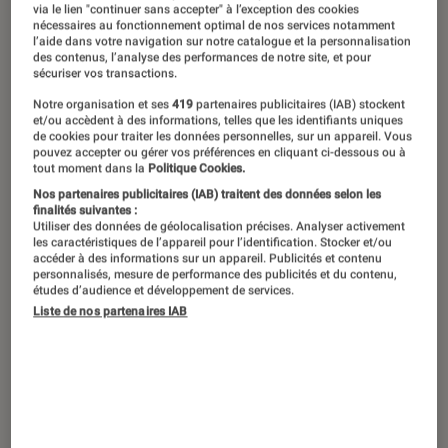
Mi-homme, mi-bête, bossu, boiteux,
via le lien "continuer sans accepter" à l’exception des cookies
nécessaires au fonctionnement optimal de nos services notamment
borgne, sourd, rejeté par tous. Tel est
l’aide dans votre navigation sur notre catalogue et la personnalisation
des contenus, l’analyse des performances de notre site, et pour
le portrait peu amène de Quasimodo.
sécuriser vos transactions.
Et pourtant, dans l’œuvre de Victor
Notre organisation et ses
419
partenaires publicitaires (IAB) stockent
Hugo, Notre-Dame de Paris, le sonneur
et/ou accèdent à des informations, telles que les identifiants uniques
de cookies pour traiter les données personnelles, sur un appareil. Vous
de cloches incarne moins la
pouvez accepter ou gérer vos préférences en cliquant ci-dessous ou à
tout moment dans la
Politique Cookies.
monstruosité physique que
Nos partenaires publicitaires (IAB) traitent des données selon les
l’intelligence du cœur et la possibilité
finalités suivantes :
Utiliser des données de géolocalisation précises. Analyser activement
de l’amour. Retour sur cette figure
les caractéristiques de l’appareil pour l’identification. Stocker et/ou
accéder à des informations sur un appareil. Publicités et contenu
iconique de la littérature française
personnalisés, mesure de performance des publicités et du contenu,
études d’audience et développement de services.
devenue un véritable archétype de la
Liste de nos partenaires IAB
dichotomie beauté-laideur.
Notre-Dame de Paris, le roman
gothique absolu