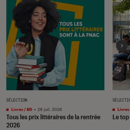
SÉLECTION
SÉLECTI
Livres / BD
•
28 juil. 2026
Livres
Tous les prix littéraires de la rentrée
Le top
2026