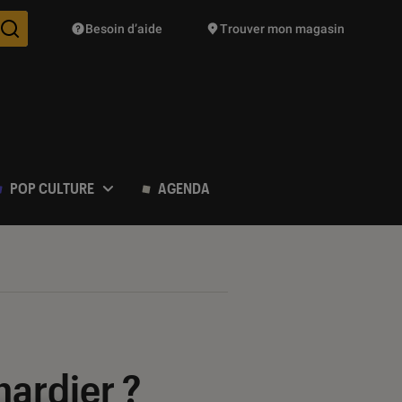
Besoin d’aide
Trouver mon magasin
Des suggestions de produits vont vous être proposées pendant vo
POP CULTURE
AGENDA
nardier ?