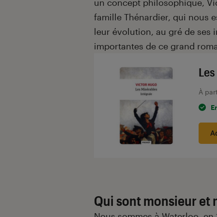
un concept philosophique, Vic
famille Thénardier, qui nous 
leur évolution, au gré de ses 
importantes de ce grand rom
Les
À par
E
A
Qui sont monsieur et
Nous sommes à Waterloo, en 18