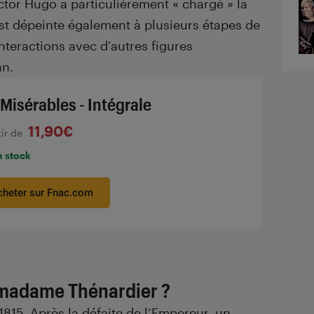
tor Hugo a particulièrement « chargé » la
est dépeinte également à plusieurs étapes de
interactions avec d’autres figures
an.
 Misérables - Intégrale
11,90€
tir de
n stock
cheter sur Fnac.com
 madame Thénardier ?
15. Après la défaite de l’Empereur, un