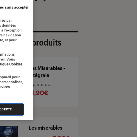
er sans accepter
ires par
es données
 à l’exception
re navigation
ection de produits
te, et pour
ormations,
reil. Vous
tique Cookies.
Les Misérables -
Intégrale
appareil pour
 personnalisés,
À partir de
rvices.
11,90€
ACCEPTE
Les misérables