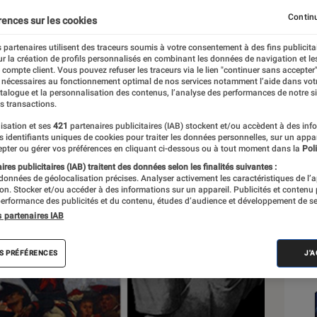
Continu
rences sur les cookies
 partenaires utilisent des traceurs soumis à votre consentement à des fins publicita
r la création de profils personnalisés en combinant les données de navigation et l
e compte client. Vous pouvez refuser les traceurs via le lien "continuer sans accepter"
 nécessaires au fonctionnement optimal de nos services notamment l’aide dans vot
Sél
atalogue et la personnalisation des contenus, l’analyse des performances de notre si
s transactions.
isation et ses
421
partenaires publicitaires (IAB) stockent et/ou accèdent à des inf
es identifiants uniques de cookies pour traiter les données personnelles, sur un appa
pter ou gérer vos préférences en cliquant ci-dessous ou à tout moment dans la
Poli
res publicitaires (IAB) traitent des données selon les finalités suivantes :
 données de géolocalisation précises. Analyser activement les caractéristiques de l’
tion. Stocker et/ou accéder à des informations sur un appareil. Publicités et contenu
erformance des publicités et du contenu, études d’audience et développement de se
s partenaires IAB
S PRÉFÉRENCES
J'