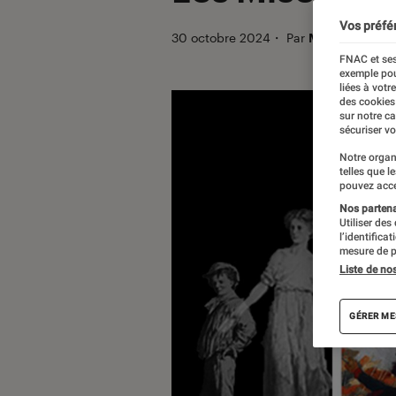
Vos préfé
30 octobre 2024
・
Par
Melanie C.
FNAC et ses
exemple pou
liées à votr
des cookies
sur notre c
sécuriser vo
Notre organ
telles que l
pouvez acce
Nos partenai
Utiliser des
l’identifica
mesure de p
Liste de no
GÉRER ME