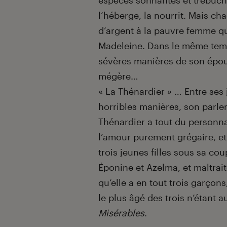
espèces sonnantes et trébucha
l’héberge, la nourrit. Mais c
d’argent à la pauvre femme qui
Madeleine. Dans le même temp
sévères manières de son épo
mégère…
« La Thénardier » … Entre ses 
horribles manières, son parle
Thénardier a tout du personna
l’amour purement grégaire, et
trois jeunes filles sous sa cou
Éponine et Azelma, et maltra
qu’elle a en tout trois garçon
le plus âgé des trois n’étant 
Misérables
.