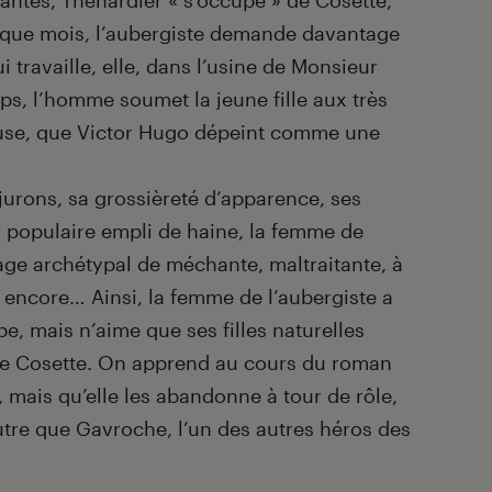
ntes, Thénardier « s’occupe » de Cosette,
haque mois, l’aubergiste demande davantage
 travaille, elle, dans l’usine de Monsieur
s, l’homme soumet la jeune fille aux très
use, que Victor Hugo dépeint comme une
jurons, sa grossièreté d’apparence, ses
r populaire empli de haine, la femme de
ge archétypal de méchante, maltraitante, à
 encore… Ainsi, la femme de l’aubergiste a
pe, mais n’aime que ses filles naturelles
ite Cosette. On apprend au cours du roman
s, mais qu’elle les abandonne à tour de rôle,
autre que Gavroche, l’un des autres héros des