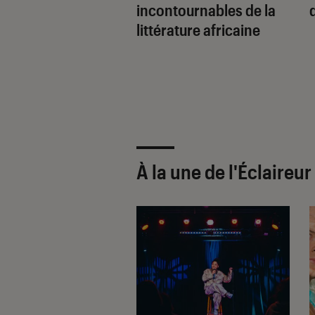
ut le livre de
incontournables de la
ël Quenard ?
littérature africaine
À la une de
l'Éclaireu