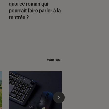
quoi ce roman qui
pour la rentrée
pourrait faire parler à la
littéraire : que ra
rentrée ?
son nouveau livre 
VOIR TOUT
l'Éclaireur fnac">