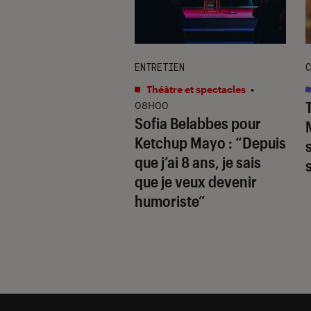
TAGE
ENTRETIEN
C
s
•
12H25
Théâtre et spectacles
•
hards
révèle la
08H00
Sofia Belabbes pour
(très) sombre du
Ketchup Mayo
: “Depuis
wood des années
que j’ai 8 ans, je sais
que je veux devenir
humoriste”