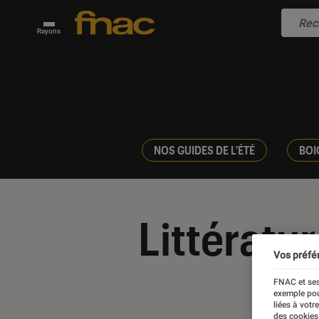
Rayons
NOS GUIDES DE L'ÉTÉ
BOI
Littératu
Vos préfé
FNAC et ses
exemple pou
liées à votr
des cookies