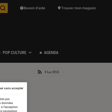
Besoin d’aide
Trouver mon magasin
Des suggestions de produits vont vous être proposées pendant vo
POP CULTURE
AGENDA
Flux RSS
er sans accepter
ires par
es données
 à l’exception
re navigation