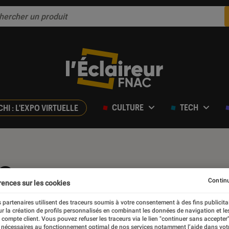
CULTURE
TECH
CHI : L'EXPO VIRTUELLE
re
Continu
rences sur les cookies
 partenaires utilisent des traceurs soumis à votre consentement à des fins publicita
r la création de profils personnalisés en combinant les données de navigation et l
e compte client. Vous pouvez refuser les traceurs via le lien "continuer sans accepter"
 nécessaires au fonctionnement optimal de nos services notamment l’aide dans vot