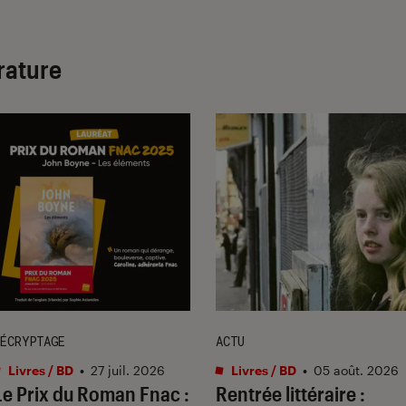
érature
ÉCRYPTAGE
ACTU
Livres / BD
•
27 juil. 2026
Livres / BD
•
05 août. 2026
Le Prix du Roman Fnac :
Rentrée littéraire :