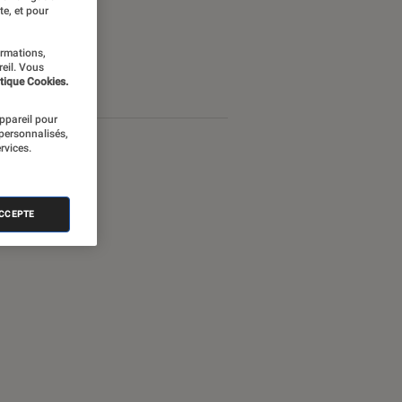
te, et pour
ormations,
reil. Vous
tique Cookies.
appareil pour
 personnalisés,
rvices.
ACCEPTE