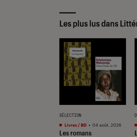
Les plus lus dans Litt
UE
SÉLECTION
D
s / BD
•
14 mai. 2025
Livres / BD
•
04 août. 2026
ser à Tataouine” :
Les romans