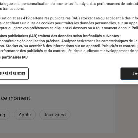
atalogue et la personnalisation des contenus, l’analyse des performances de notre si
s transactions.
s
isation et ses
419
partenaires publicitaires (IAB) stockent et/ou accèdent à des inf
es identifiants uniques de cookies pour traiter les données personnelles, sur un appa
pter ou gérer vos préférences en cliquant ci-dessous ou à tout moment dans la
Poli
Sélections et guides
res publicitaires (IAB) traitent des données selon les finalités suivantes :
 données de géolocalisation précises. Analyser activement les caractéristiques de l’
tion. Stocker et/ou accéder à des informations sur un appareil. Publicités et contenu
erformance des publicités et du contenu, études d’audience et développement de se
s partenaires IAB
correspond à votre recherche
S PRÉFÉRENCES
J'
n ce moment
ng
Apple
Jeux vidéo