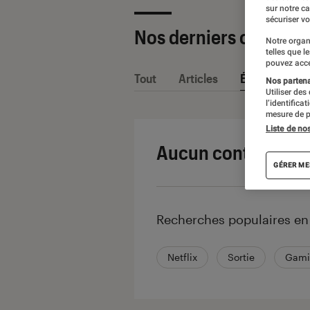
sur notre c
sécuriser vo
Nos derniers contenu
Notre organ
telles que l
pouvez acce
Tout
Articles
Événéments
Nos partenai
Utiliser des
l’identifica
mesure de p
Liste de no
Aucun contenu ne 
GÉRER ME
Recherches populaires e
Netflix
Sortie
Gami