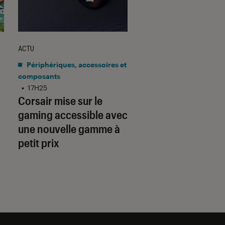
ACTU
ACTU
Périphériques, accessoires et
Application
•
15H10
Gmail barre la rou
composants
•
17H25
adresses tierces :
Corsair mise sur le
qu’il faut savoir p
gaming accessible avec
préparer
une nouvelle gamme à
petit prix