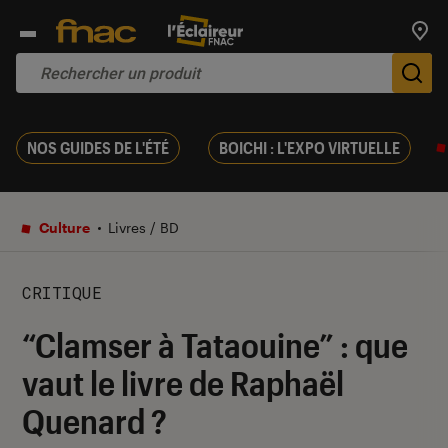
Trouv
De
NOS GUIDES DE L'ÉTÉ
BOICHI : L'EXPO VIRTUELLE
Culture
Livres / BD
CRITIQUE
“Clamser à Tataouine” : que
vaut le livre de Raphaël
Quenard ?