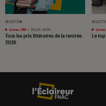
SÉLECTION
SÉLECTI
Livres / BD
•
28 juil. 2026
Livres
Tous les prix littéraires de la rentrée
Le top
2026