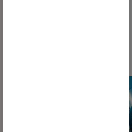
795
800
...
809
810
811
812
813
...
930
...
1048
Les plus lus dans Pop Culture