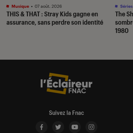
Musique
•
07 août. 2026
Séries
THIS & THAT
: Stray Kids gagne en
The S
assurance, sans perdre son identité
sombr
1980
Suivez la Fnac