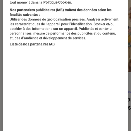
tout moment dans la
Politique Cookies.
Nos partenaires publicitaires (IAB) traitent des données selon les
finalités suivantes :
Utiliser des données de géolocalisation précises. Analyser activement
les caractéristiques de l’appareil pour l’identification. Stocker et/ou
accéder à des informations sur un appareil. Publicités et contenu
personnalisés, mesure de performance des publicités et du contenu,
études d’audience et développement de services.
Liste de nos partenaires IAB
SÉLECTION
ACTU
Séries
•
22 avr. 2026
Séries
Les 100 meilleures séries de tous les
Eupho
temps : le classement ultime
Levins