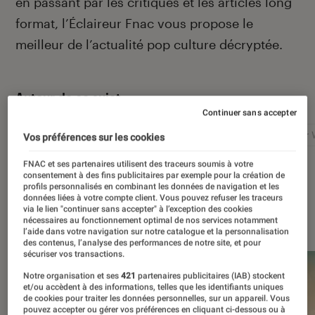
en passant par les critiques et les articles long
format, l’Éclaireur Fnac vous propose le
meilleur de l’actualité pop culture décryptée.
Autour de ce sujet
Continuer sans accepter
Netflix
Marvel
Nintendo
Disney+
Star 
Vos préférences sur les cookies
FNAC et ses partenaires utilisent des traceurs soumis à votre
consentement à des fins publicitaires par exemple pour la création de
profils personnalisés en combinant les données de navigation et les
données liées à votre compte client. Vous pouvez refuser les traceurs
via le lien "continuer sans accepter" à l’exception des cookies
À la une
nécessaires au fonctionnement optimal de nos services notamment
l’aide dans votre navigation sur notre catalogue et la personnalisation
des contenus, l’analyse des performances de notre site, et pour
sécuriser vos transactions.
Notre organisation et ses
421
partenaires publicitaires (IAB) stockent
et/ou accèdent à des informations, telles que les identifiants uniques
de cookies pour traiter les données personnelles, sur un appareil. Vous
pouvez accepter ou gérer vos préférences en cliquant ci-dessous ou à