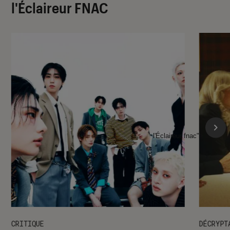
l'Éclaireur FNAC
l'Éclaireur fnac">
CRITIQUE
DÉCRYPT