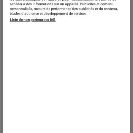
accéder à des informations sur un appareil. Publicités et contenu
personnalisés, mesure de performance des publicités et du contenu,
Travis Touchdown est de retour pour
études d’audience et développement de services.
une troisième aventure sur Nintendo
Liste de nos partenaires IAB
Switch le 27 août 2021 mais cette fois,
le fan de jeux vidéo et d’anime va
devoir arrêter une invasion d’aliens !
Introduction
>> No more Heroes 3 est disponible
No More Heroes III s’offre une
date de sortie
La dernière aventure de Travis
Touchdown s’offre enfin une date de
sortie avec la nouvelle bande annonce