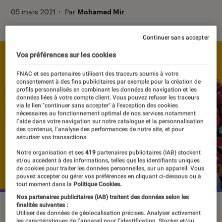
05 mars 2021
・
Par
Mohamed Mir
Continuer sans accepter
Vos préférences sur les cookies
FNAC et ses partenaires utilisent des traceurs soumis à votre
consentement à des fins publicitaires par exemple pour la création de
profils personnalisés en combinant les données de navigation et les
données liées à votre compte client. Vous pouvez refuser les traceurs
via le lien "continuer sans accepter" à l’exception des cookies
nécessaires au fonctionnement optimal de nos services notamment
l’aide dans votre navigation sur notre catalogue et la personnalisation
des contenus, l’analyse des performances de notre site, et pour
sécuriser vos transactions.
Notre organisation et ses
419
partenaires publicitaires (IAB) stockent
et/ou accèdent à des informations, telles que les identifiants uniques
de cookies pour traiter les données personnelles, sur un appareil. Vous
pouvez accepter ou gérer vos préférences en cliquant ci-dessous ou à
tout moment dans la
Politique Cookies.
Nos partenaires publicitaires (IAB) traitent des données selon les
finalités suivantes :
©Grasshopper Manuf.
Utiliser des données de géolocalisation précises. Analyser activement
les caractéristiques de l’appareil pour l’identification. Stocker et/ou