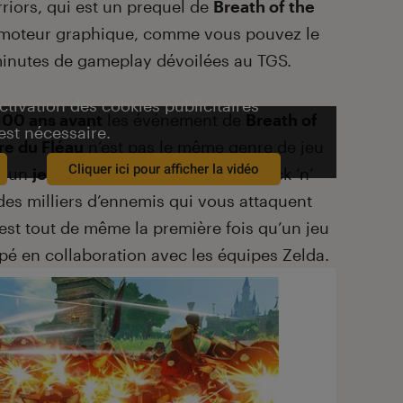
riors, qui est un prequel de
Breath of the
moteur graphique, comme vous pouvez le
minutes de gameplay dévoilées au TGS.
activation des cookies publicitaires
100 ans avant
les événement de
Breath of
est nécessaire.
Ère du Fléau
n’est pas le même genre de jeu
Cliquer ici pour afficher la vidéo
e un
jeu de combat en mêlée
(ou Hack ‘n’
des milliers d’ennemis qui vous attaquent
’est tout de même la première fois qu’un jeu
pé en collaboration avec les équipes Zelda.