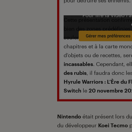
pour détruire ses ennemis.
Pour lire la vidéo l’
Cette présentation confirm
bien des zones prédéfinies
Gérer mes préférences
seulement afficher une map 
chapitres et à la carte mon
d’objets ou de recettes, se
incassables
. Cependant, el
des rubis
, il faudra donc le
Hyrule Warriors : L’Ère du 
Switch
le
20 novembre 2
Nintendo
était présent lors d
du développeur
Koei Tecmo
p