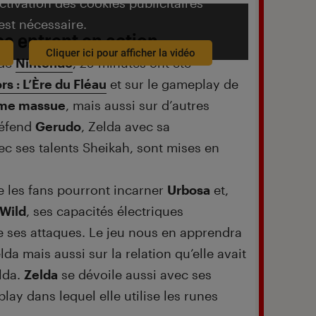
activation des cookies publicitaires
est nécessaire.
pa entrent en action
Cliquer ici pour afficher la vidéo
 de
Nintendo
, 25 minutes ont été
rs : L’Ère du Fléau
et sur le gameplay de
orme massue
, mais aussi sur d’autres
défend
Gerudo
, Zelda avec sa
ec ses talents Sheikah, sont mises en
e les fans pourront incarner
Urbosa
et,
 Wild
, ses capacités électriques
 ses attaques. Le jeu nous en apprendra
lda mais aussi sur la relation qu’elle avait
lda.
Zelda
se dévoile aussi avec ses
y dans lequel elle utilise les runes