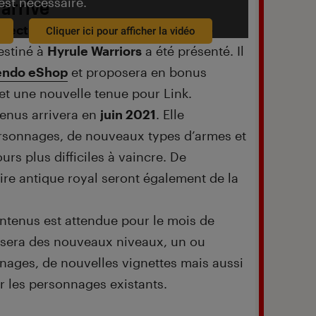
est nécessaire.
 arrive
irect
très attendu de février 2021, le
Cliquer ici pour afficher la vidéo
estiné à
Hyrule Warriors
a été présenté. Il
endo eShop
et proposera en bonus
et une nouvelle tenue pour Link.
enus arrivera en
juin 2021
. Elle
sonnages, de nouveaux types d’armes et
s plus difficiles à vaincre. De
ire antique royal seront également de la
tenus est attendue pour le mois de
posera des nouveaux niveaux, un ou
ages, de nouvelles vignettes mais aussi
r les personnages existants.