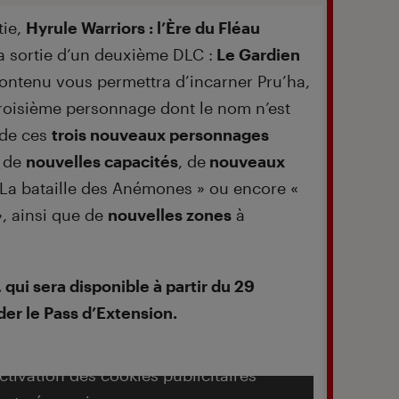
tie,
Hyrule Warriors : l’Ère du Fléau
la sortie d’un deuxième DLC :
Le Gardien
ntenu vous permettra d’incarner Pru’ha,
roisième personnage dont le nom n’est
 de ces
trois nouveaux personnages
z de
nouvelles capacités
, de
nouveaux
 La bataille des Anémones » ou encore «
, ainsi que de
nouvelles zones
à
qui sera disponible à partir du 29
der le Pass d’Extension.
activation des cookies publicitaires