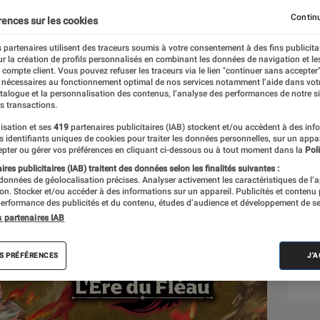
reath of The Wild
Continu
rences sur les cookies
 partenaires utilisent des traceurs soumis à votre consentement à des fins publicita
r la création de profils personnalisés en combinant les données de navigation et l
ulet
e compte client. Vous pouvez refuser les traceurs via le lien "continuer sans accepter"
 nécessaires au fonctionnement optimal de nos services notamment l’aide dans vot
atalogue et la personnalisation des contenus, l’analyse des performances de notre si
s transactions.
isation et ses
419
partenaires publicitaires (IAB) stockent et/ou accèdent à des inf
Sél
es identifiants uniques de cookies pour traiter les données personnelles, sur un appa
pter ou gérer vos préférences en cliquant ci-dessous ou à tout moment dans la
Poli
res publicitaires (IAB) traitent des données selon les finalités suivantes :
 données de géolocalisation précises. Analyser activement les caractéristiques de l’
tion. Stocker et/ou accéder à des informations sur un appareil. Publicités et contenu
erformance des publicités et du contenu, études d’audience et développement de se
s partenaires IAB
S PRÉFÉRENCES
J'