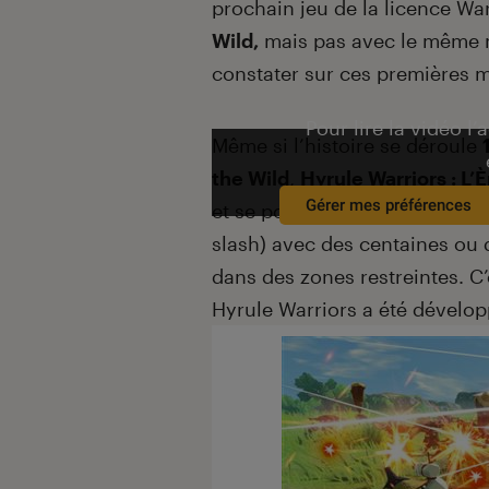
prochain jeu de la licence War
Wild,
mais pas avec le même 
constater sur ces premières 
Pour lire la vidéo l’
Même si l’histoire se déroule
the Wild
,
Hyrule Warriors : L’
Gérer mes préférences
et se positionne plutôt comm
slash) avec des centaines ou 
dans des zones restreintes. C
Hyrule Warriors a été dévelop