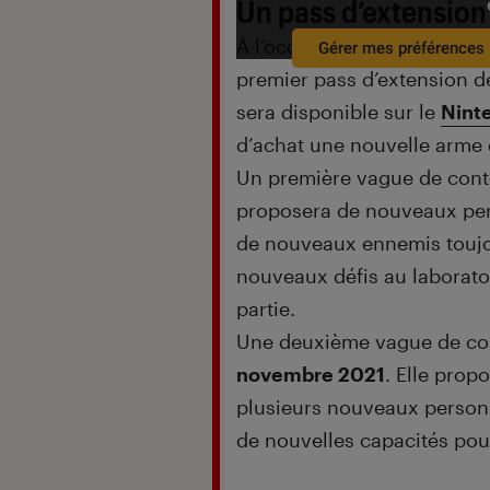
Un pass d’extension
À l’occasion du
Nintendo D
Gérer mes préférences
premier pass d’extension d
sera disponible sur le
Nint
d’achat une nouvelle arme 
Un première vague de cont
proposera de nouveaux per
de nouveaux ennemis toujour
nouveaux défis au laborato
partie.
Une deuxième vague de con
novembre 2021
. Elle pro
plusieurs nouveaux personn
de nouvelles capacités pou