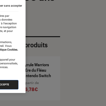
er sans accepter
ires par
es données
 à l’exception
re navigation
te, et pour
ormations,
ection de produits
reil. Vous
tique Cookies.
appareil pour
 personnalisés,
Hyrule Warriors
rvices.
L’Ere du Fléau
Nintendo Switch
À partir de
ACCEPTE
76,78€