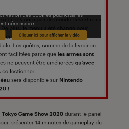
activation des cookies publicitaires
e qu’il n’y aura pas de monde ouvert mais
est nécessaire.
. De plus, le menu a été changé pour
Cliquer ici pour afficher la vidéo
qui fournit l’accès aux services,
diale. Les quêtes, comme de la livraison
ront facilitées parce que
les armes sont
les ne peuvent être améliorées
qu’avec
s collectionner.
Fléau
sera disponible sur
Nintendo
020
!
u
Tokyo Game Show 2020
durant le panel
our présenter 14 minutes de gameplay du