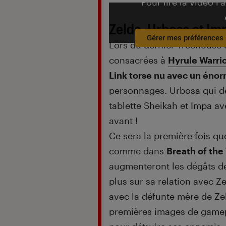
Pour lire la vidéo l’
Zelda, Urbosa et Im
Gérer mes préférences
Lors du dernier Treehouse
consacrées à
Hyrule Warrio
Link torse nu avec un én
personnages. Urbosa qui 
tablette Sheikah et Impa av
avant !
Ce sera la première fois qu
comme dans
Breath of the
augmenteront les dégâts de
plus sur sa relation avec Ze
avec la défunte mère de Ze
premières images de gamepla