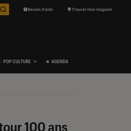
Besoin d’aide
Trouver mon magasin
Des suggestions de produits vont vous être proposées pendant vo
POP CULTURE
AGENDA
etour 100 ans