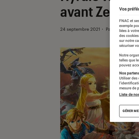
avant Zelda B
Vos préfé
FNAC et ses
exemple pou
24 septembre 2021
・
Par
Valentin Bo
liées à votr
des cookies
sur notre c
sécuriser vo
Notre organ
telles que l
pouvez acce
Nos partenai
Utiliser des
l’identifica
mesure de p
Liste de no
GÉRER ME