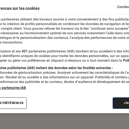
Continu
rences sur les cookies
 partenaires utilisent des traceurs soumis à votre consentement à des fins publicita
de société, jeux vidéos… Du suivi de
r la création de profils personnalisés en combinant les données de navigation et l
assant par les critiques et les articles long
e compte client. Vous pouvez refuser les traceurs via le lien "continuer sans accepter"
 nécessaires au fonctionnement optimal de nos services notamment l’aide dans vot
propose le meilleur de l’actualité pop culture
atalogue et la personnalisation des contenus, l’analyse des performances de notre si
s transactions.
isation et ses
421
partenaires publicitaires (IAB) stockent et/ou accèdent à des inf
es identifiants uniques de cookies pour traiter les données personnelles, sur un appa
pter ou gérer vos préférences en cliquant ci-dessous ou à tout moment dans la
Poli
res publicitaires (IAB) traitent des données selon les finalités suivantes :
 données de géolocalisation précises. Analyser activement les caractéristiques de l’
tion. Stocker et/ou accéder à des informations sur un appareil. Publicités et contenu
erformance des publicités et du contenu, études d’audience et développement de se
Disney+
Star Wars
Apple TV+
LEGO
J
s partenaires IAB
S PRÉFÉRENCES
J'