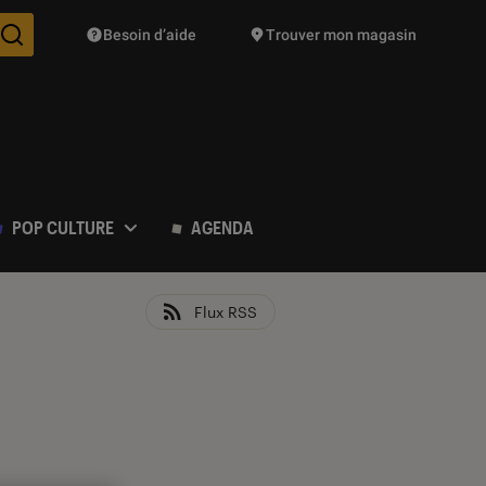
Besoin d’aide
Trouver mon magasin
Des suggestions de produits vont vous être proposées pendant vo
POP CULTURE
AGENDA
Flux RSS