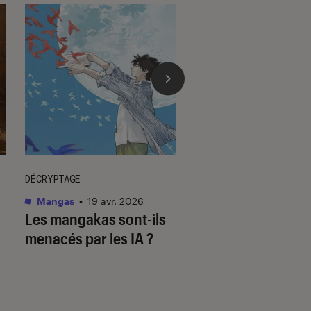
DÉCRYPTAGE
DÉCRYPTAGE
Mangas
•
19 avr. 2026
Mangas
•
23 juil. 202
Les mangakas sont-ils
Assiste-t-on à la f
menacés par les IA ?
mangas ?