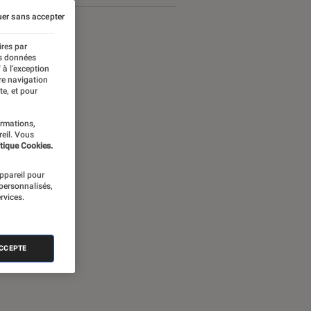
er sans accepter
ires par
es données
 à l’exception
re navigation
te, et pour
ormations,
reil. Vous
tique Cookies.
appareil pour
 personnalisés,
rvices.
ames Bond
ACCEPTE