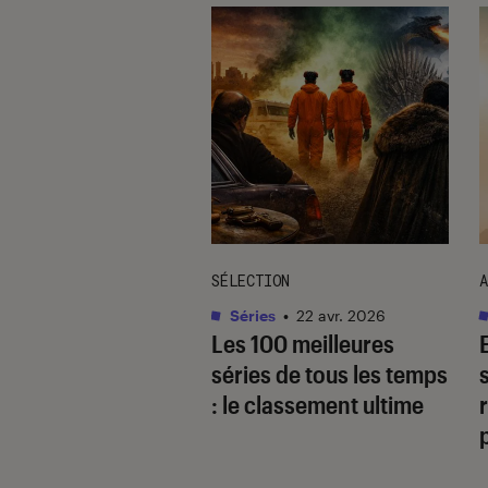
TAGE
SÉLECTION
A
as
•
17 août. 2025
Séries
•
22 avr. 2026
 quoi
Les 100 meilleures
gaverse, ce type
séries de tous les temps
cit ultra-populaire
: le classement ultime
r
le yaoï ?