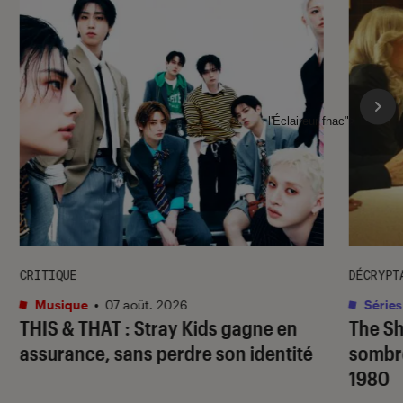
l'Éclaireur fnac">
CRITIQUE
DÉCRYPT
Musique
•
07 août. 2026
Séries
THIS & THAT
: Stray Kids gagne en
The S
assurance, sans perdre son identité
sombr
1980