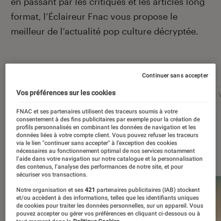
en passant par les critiques et les articles long
format, l’Éclaireur Fnac vous propose le
meilleur de l’actualité pop culture décryptée.
Autour de ce sujet
Continuer sans accepter
Vos préférences sur les cookies
Netflix
Marvel
Nintendo
Disney+
Star 
FNAC et ses partenaires utilisent des traceurs soumis à votre
consentement à des fins publicitaires par exemple pour la création de
profils personnalisés en combinant les données de navigation et les
données liées à votre compte client. Vous pouvez refuser les traceurs
via le lien "continuer sans accepter" à l’exception des cookies
À la une
nécessaires au fonctionnement optimal de nos services notamment
l’aide dans votre navigation sur notre catalogue et la personnalisation
des contenus, l’analyse des performances de notre site, et pour
sécuriser vos transactions.
Notre organisation et ses
421
partenaires publicitaires (IAB) stockent
et/ou accèdent à des informations, telles que les identifiants uniques
de cookies pour traiter les données personnelles, sur un appareil. Vous
pouvez accepter ou gérer vos préférences en cliquant ci-dessous ou à