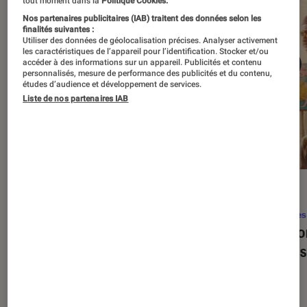
tout moment dans la
Politique Cookies.
Nos partenaires publicitaires (IAB) traitent des données selon les
finalités suivantes :
Utiliser des données de géolocalisation précises. Analyser activement
les caractéristiques de l’appareil pour l’identification. Stocker et/ou
accéder à des informations sur un appareil. Publicités et contenu
personnalisés, mesure de performance des publicités et du contenu,
études d’audience et développement de services.
Liste de nos partenaires IAB
SÉLECTION
ACTU
Séries
•
22 avr. 2026
Séries
Les 100 meilleures séries de tous les
Eupho
temps : le classement ultime
Levins