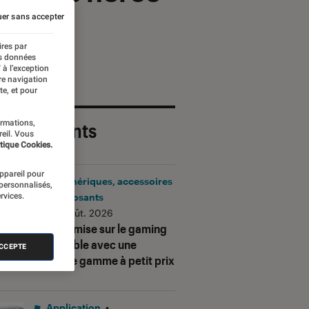
er sans accepter
ires par
es données
 à l’exception
re navigation
te, et pour
ormations,
 plus récents
reil. Vous
tique Cookies.
appareil pour
Périphériques, accessoires
 personnalisés,
rvices.
et composants
•
06 août. 2026
Corsair mise sur le gaming
accessible avec une
ACCEPTE
nouvelle gamme à petit prix
Application
•