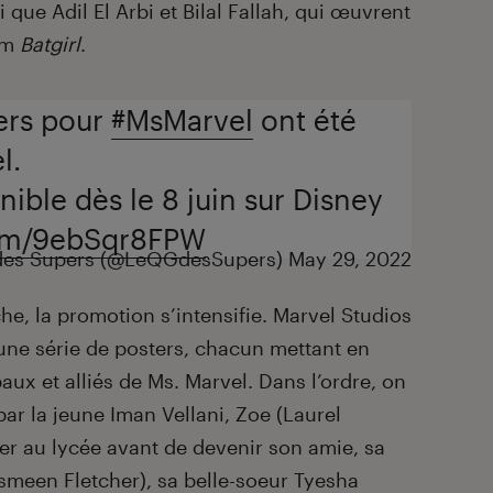
que Adil El Arbi et Bilal Fallah, qui œuvrent
lm
Batgirl
.
ers pour
#MsMarvel
ont été
l.
nible dès le 8 juin sur Disney
com/9ebSqr8FPW
des Supers (@LeQGdesSupers)
May 29, 2022
he, la promotion s’intensifie. Marvel Studios
une série de posters, chacun mettant en
ux et alliés de Ms. Marvel. Dans l’ordre, on
ar la jeune Iman Vellani, Zoe (Laurel
ler au lycée avant de devenir son amie, sa
smeen Fletcher), sa belle-soeur Tyesha