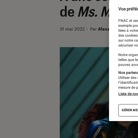
de
Ms. Marve
Vos préfé
FNAC et ses
exemple pou
31 mai 2022
・
Par
Alexandre Mancea
liées à votr
des cookies
sur notre c
sécuriser vo
Notre organ
telles que l
pouvez acce
Nos partenai
Utiliser des
l’identifica
mesure de p
Liste de no
GÉRER ME