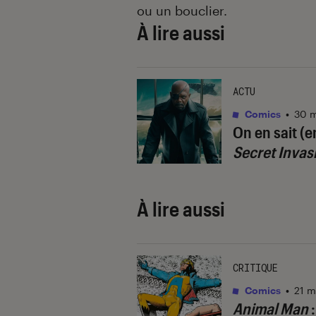
ou un bouclier.
À lire aussi
ACTU
Comics
•
30 m
On en sait (e
Secret Invas
À lire aussi
CRITIQUE
Comics
•
21 m
Animal Man
: