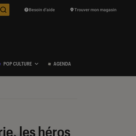
Besoin d’aide
Trouver mon magasin
Des suggestions de produits vont vous être proposées pendant vo
POP CULTURE
AGENDA
ie, les héros