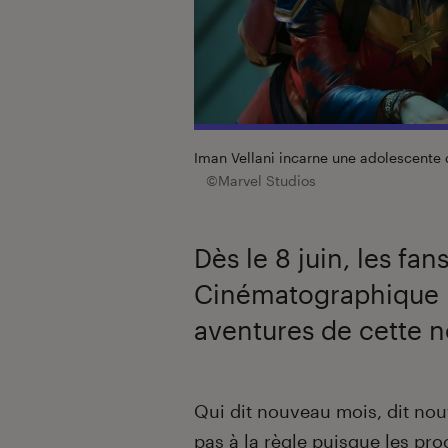
Iman Vellani incarne une adolescente 
©Marvel Studios
Dès le 8 juin, les fan
Cinématographique M
aventures de cette n
Introduction
Qui dit nouveau mois, dit nou
pas à la règle puisque les pro