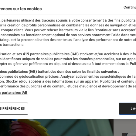
l
prennent la pose
Continu
rences sur les cookies
 partenaires utilisent des traceurs soumis à votre consentement à des fins publicita
r la création de profils personnalisés en combinant les données de navigation et l
u
e compte client. Vous pouvez refuser les traceurs via le lien "continuer sans accepter"
 nécessaires au fonctionnement optimal de nos services notamment l’aide dans vot
atalogue et la personnalisation des contenus, l’analyse des performances de notre si
s transactions.
isation et ses
419
partenaires publicitaires (IAB) stockent et/ou accèdent à des inf
Les
es identifiants uniques de cookies pour traiter les données personnelles, sur un appa
pter ou gérer vos préférences en cliquant ci-dessous ou à tout moment dans la
Poli
res publicitaires (IAB) traitent des données selon les finalités suivantes :
 données de géolocalisation précises. Analyser activement les caractéristiques de l’
tion. Stocker et/ou accéder à des informations sur un appareil. Publicités et contenu
erformance des publicités et du contenu, études d’audience et développement de se
s partenaires IAB
S PRÉFÉRENCES
J'