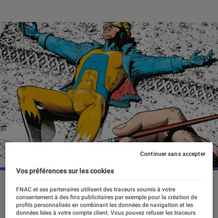
Continuer sans accepter
Vos préférences sur les cookies
Tout au long de son run, Grant Morrison va faire vivre un
FNAC et ses partenaires utilisent des traceurs soumis à votre
véritable calvaire à Animal Man.
©DC Comics/Urban
consentement à des fins publicitaires par exemple pour la création de
profils personnalisés en combinant les données de navigation et les
Comics
données liées à votre compte client. Vous pouvez refuser les traceurs