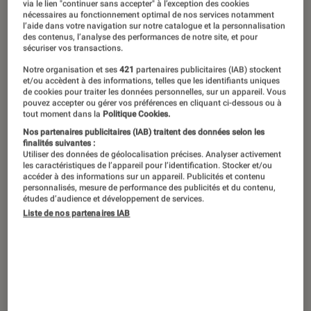
via le lien "continuer sans accepter" à l’exception des cookies
nécessaires au fonctionnement optimal de nos services notamment
l’aide dans votre navigation sur notre catalogue et la personnalisation
La réédition des aventures de Buddy
des contenus, l’analyse des performances de notre site, et pour
sécuriser vos transactions.
Baker est l’occasion de découvrir
Notre organisation et ses
421
partenaires publicitaires (IAB) stockent
l’œuvre qui a lancé la carrière
et/ou accèdent à des informations, telles que les identifiants uniques
de cookies pour traiter les données personnelles, sur un appareil. Vous
américaine de Grant Morrison, un
pouvez accepter ou gérer vos préférences en cliquant ci-dessous ou à
artiste au regard unique et peu
tout moment dans la
Politique Cookies.
Nos partenaires publicitaires (IAB) traitent des données selon les
conventionnel sur les super-héros.
finalités suivantes :
Utiliser des données de géolocalisation précises. Analyser activement
les caractéristiques de l’appareil pour l’identification. Stocker et/ou
accéder à des informations sur un appareil. Publicités et contenu
Introduction
personnalisés, mesure de performance des publicités et du contenu,
Ce 20 mai, Urban Comics publie
le premier
études d’audience et développement de services.
tome des aventures d’Animal Man
scénarisées
Liste de nos partenaires IAB
par Grant Morrison. Un « run » d’anthologie,
publié initialement au début des années 1990,
qui trouvera forcément une place dans les
bibliothèques des connaisseurs, et qui