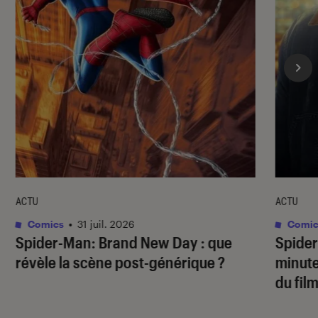
ACTU
ACTU
Comics
•
31 juil. 2026
Comic
Spider-Man: Brand New Day
: que
Spide
révèle la scène post-générique ?
minute
du fil