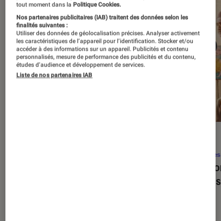
tout moment dans la
Politique Cookies.
Nos partenaires publicitaires (IAB) traitent des données selon les
finalités suivantes :
Utiliser des données de géolocalisation précises. Analyser activement
les caractéristiques de l’appareil pour l’identification. Stocker et/ou
accéder à des informations sur un appareil. Publicités et contenu
personnalisés, mesure de performance des publicités et du contenu,
études d’audience et développement de services.
Liste de nos partenaires IAB
SÉLECTION
ACTU
Séries
•
22 avr. 2026
Séries
Les 100 meilleures séries de tous les
Eupho
temps : le classement ultime
Levins