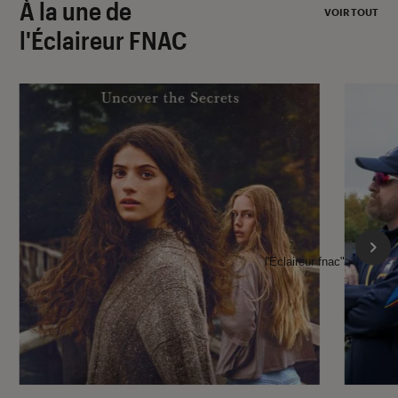
À la une de
VOIR TOUT
l'Éclaireur FNAC
l'Éclaireur fnac">