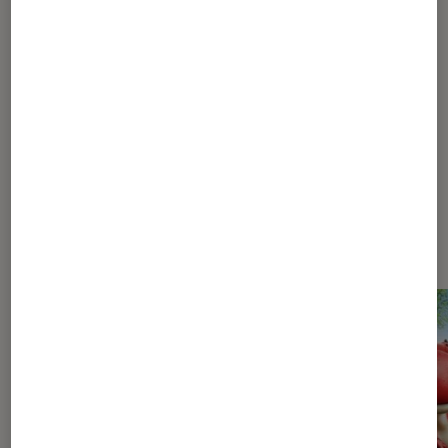
1
...
90
...
168
169
170
171
172
...
180
185
195
220
270
370
570
970
...
1048
Les plus lus dans Pop Culture