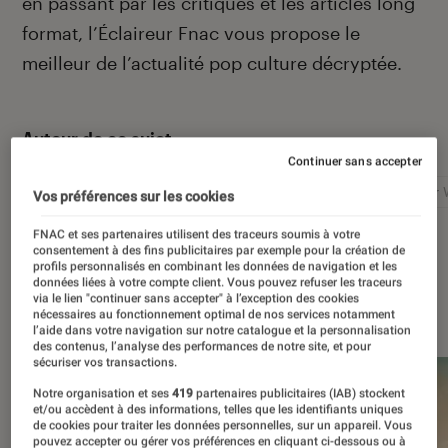
en passant par les critiques et les articles long
format, l’Éclaireur Fnac vous propose le
meilleur de l’actualité pop culture décryptée.
Autour de ce sujet
Continuer sans accepter
Netflix
Marvel
Nintendo
Disney+
Star 
Vos préférences sur les cookies
FNAC et ses partenaires utilisent des traceurs soumis à votre
consentement à des fins publicitaires par exemple pour la création de
profils personnalisés en combinant les données de navigation et les
données liées à votre compte client. Vous pouvez refuser les traceurs
via le lien "continuer sans accepter" à l’exception des cookies
À la une
nécessaires au fonctionnement optimal de nos services notamment
l’aide dans votre navigation sur notre catalogue et la personnalisation
des contenus, l’analyse des performances de notre site, et pour
sécuriser vos transactions.
Notre organisation et ses
419
partenaires publicitaires (IAB) stockent
et/ou accèdent à des informations, telles que les identifiants uniques
de cookies pour traiter les données personnelles, sur un appareil. Vous
pouvez accepter ou gérer vos préférences en cliquant ci-dessous ou à