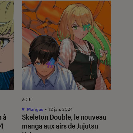
ACTU
Mangas
•
12 jan. 2024
n à
Skeleton Double
, le nouveau
24
manga aux airs de
Jujutsu