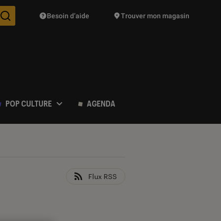
Besoin d’aide
Trouver mon magasin
Des suggestions de produits vont vous être proposées pendant vo
POP CULTURE
AGENDA
Flux RSS