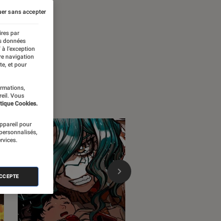
er sans accepter
ires par
es données
 à l’exception
re navigation
te, et pour
ormations,
reil. Vous
tique Cookies.
appareil pour
 personnalisés,
rvices.
ACCEPTE