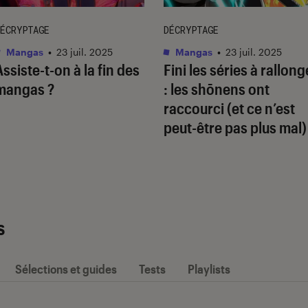
ÉCRYPTAGE
DÉCRYPTAGE
Mangas
•
23 juil. 2025
Mangas
•
23 juil. 2025
Assiste-t-on à la fin des
Fini les séries à rallong
mangas ?
: les shōnens ont
raccourci (et ce n’est
peut-être pas plus mal)
s
Sélections et guides
Tests
Playlists