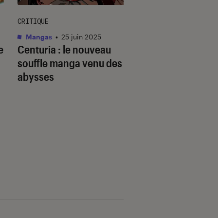
CRITIQUE
DÉCRYPTAGE
Mangas
•
25 juin 2025
Mangas
•
15 juin 202
e
Centuria
: le nouveau
Pourquoi les rom
souffle manga venu des
linguistiques sont
abysses
si populaires au J