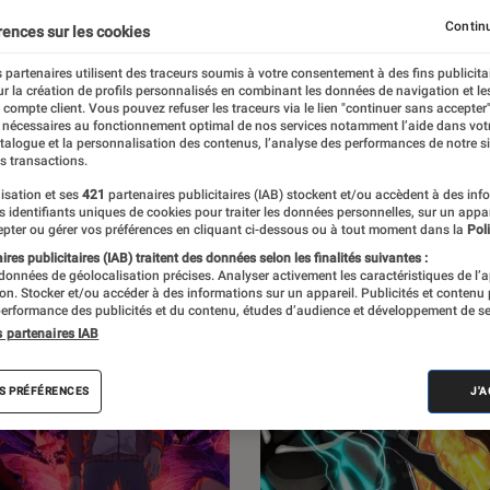
oldorak en 1978 au triomphe de One Piece,
Continu
rences sur les cookies
hemin en France. Avec l’Éclaireur Fnac, ne
 partenaires utilisent des traceurs soumis à votre consentement à des fins publicita
r la création de profils personnalisés en combinant les données de navigation et l
t des sorties manga.
e compte client. Vous pouvez refuser les traceurs via le lien "continuer sans accepter"
 nécessaires au fonctionnement optimal de nos services notamment l’aide dans vot
atalogue et la personnalisation des contenus, l’analyse des performances de notre si
s transactions.
isation et ses
421
partenaires publicitaires (IAB) stockent et/ou accèdent à des inf
es identifiants uniques de cookies pour traiter les données personnelles, sur un appa
pter ou gérer vos préférences en cliquant ci-dessous ou à tout moment dans la
Poli
res publicitaires (IAB) traitent des données selon les finalités suivantes :
 données de géolocalisation précises. Analyser activement les caractéristiques de l’
tion. Stocker et/ou accéder à des informations sur un appareil. Publicités et contenu
erformance des publicités et du contenu, études d’audience et développement de se
s partenaires IAB
S PRÉFÉRENCES
J'