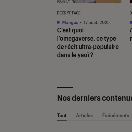
TAGE
DÉCRYPTAGE
D
as
•
01 juil. 2025
Mangas
•
17 août. 2025
avoir sur le
C’est quoi
 en 10 questions
l’omegaverse, ce type
de récit ultra-populaire
dans le yaoï ?
Nos derniers contenu
Tout
Articles
Événéments