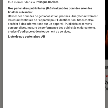
tout moment dans la
Politique Cookies.
Nos partenaires publicitaires (IAB) traitent des données selon les
finalités suivantes :
Utiliser des données de géolocalisation précises. Analyser activement
les caractéristiques de l’appareil pour l’identification. Stocker et/ou
accéder à des informations sur un appareil. Publicités et contenu
personnalisés, mesure de performance des publicités et du contenu,
études d’audience et développement de services.
Liste de nos partenaires IAB
CRITIQUE
CRITIQU
Musique
•
31 juil. 2026
Musiq
Petal
: l’album le plus sombre
Realit
d’Ariana Grande ?
leur l