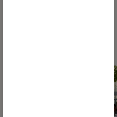
1
...
220
430
...
848
849
850
851
852
...
1110
1240
...
1379
Les plus lus dans Culture