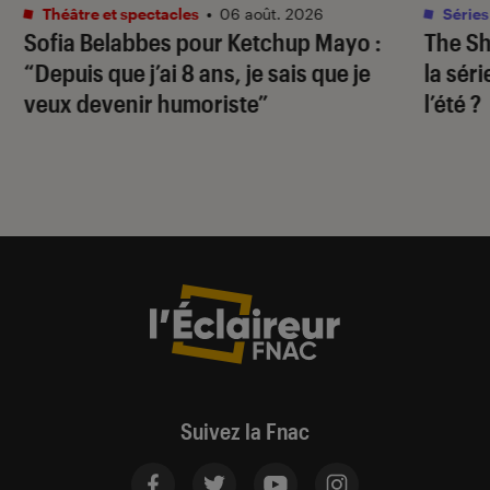
Théâtre et spectacles
•
06 août. 2026
Séries
Sofia Belabbes pour
Ketchup Mayo
:
The S
“Depuis que j’ai 8 ans, je sais que je
la sér
veux devenir humoriste”
l’été ?
Suivez la Fnac