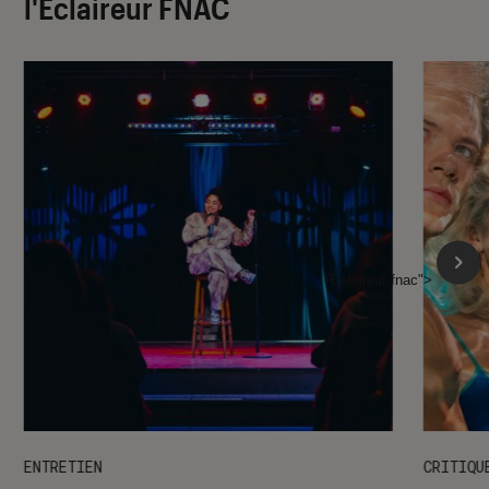
l'Éclaireur FNAC
l'Éclaireur fnac">
ENTRETIEN
CRITIQU