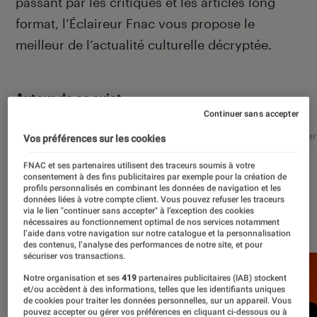
passant par les critiques et les articles long
format, l’Éclaireur Fnac vous propose le
meilleur de l’actualité culturelle décryptée.
Autour de ce sujet
Continuer sans accepter
Littérature
Film
Roman
Album
Concer
Vos préférences sur les cookies
FNAC et ses partenaires utilisent des traceurs soumis à votre
consentement à des fins publicitaires par exemple pour la création de
profils personnalisés en combinant les données de navigation et les
données liées à votre compte client. Vous pouvez refuser les traceurs
via le lien "continuer sans accepter" à l’exception des cookies
À la une
nécessaires au fonctionnement optimal de nos services notamment
l’aide dans votre navigation sur notre catalogue et la personnalisation
des contenus, l’analyse des performances de notre site, et pour
sécuriser vos transactions.
Notre organisation et ses
419
partenaires publicitaires (IAB) stockent
et/ou accèdent à des informations, telles que les identifiants uniques
de cookies pour traiter les données personnelles, sur un appareil. Vous
pouvez accepter ou gérer vos préférences en cliquant ci-dessous ou à