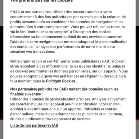
Vos préférences sur les cookies
16 mai 2022
・
Par
Félix Tardieu
FNAC et ses partenaires utilisent des traceurs soumis à votre
consentement à des fins publicitaires par exemple pour la création de
profils personnalisés en combinant les données de navigation et les
données liées à votre compte client. Vous pouvez refuser les traceurs
via le lien "continuer sans accepter" à l’exception des cookies
nécessaires au fonctionnement optimal de nos services notamment
l’aide dans votre navigation sur notre catalogue et la personnalisation
des contenus, l’analyse des performances de notre site, et pour
sécuriser vos transactions.
Notre organisation et ses
421
partenaires publicitaires (IAB) stockent
et/ou accèdent à des informations, telles que les identifiants uniques
de cookies pour traiter les données personnelles, sur un appareil. Vous
pouvez accepter ou gérer vos préférences en cliquant ci-dessous ou à
tout moment dans la
Politique Cookies.
Nos partenaires publicitaires (IAB) traitent des données selon les
finalités suivantes :
Utiliser des données de géolocalisation précises. Analyser activement
les caractéristiques de l’appareil pour l’identification. Stocker et/ou
accéder à des informations sur un appareil. Publicités et contenu
personnalisés, mesure de performance des publicités et du contenu,
études d’audience et développement de services.
Liste de nos partenaires IAB
Mylène Farmer en concert en 2020 à La Défense Arena
(Paris).
©Wikimedia Commons