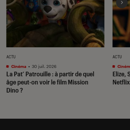
ACTU
ACTU
Cinéma
•
30 juil. 2026
Ciném
La Pat’ Patrouille
: à partir de quel
Elize,
âge peut-on voir le film
Mission
Netflix
Dino
?