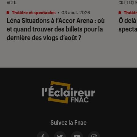
ACTU
CRITIQU
Théâtre et spectacles
•
03 août. 2026
Théâtr
Léna Situations à l’Accor Arena : où
Ô delà
et quand trouver des billets pour la
specta
dernière des vlogs d’août ?
Suivez la Fnac