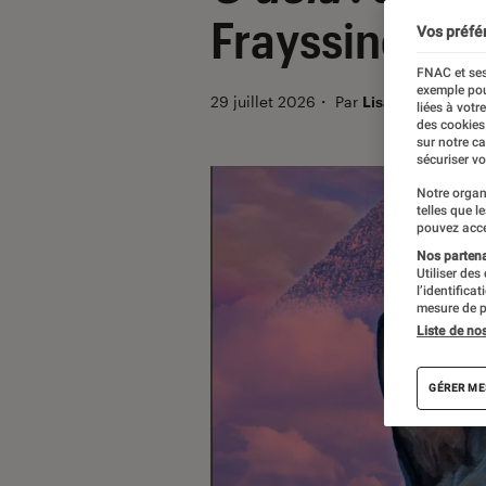
Frayssinet ?
Vos préfé
FNAC et ses
exemple pou
29 juillet 2026
・
Par
Lisa Muratore
liées à votr
des cookies
sur notre c
sécuriser vo
Notre organ
telles que l
pouvez acce
Nos partenai
Utiliser des
l’identifica
mesure de p
Liste de no
GÉRER ME