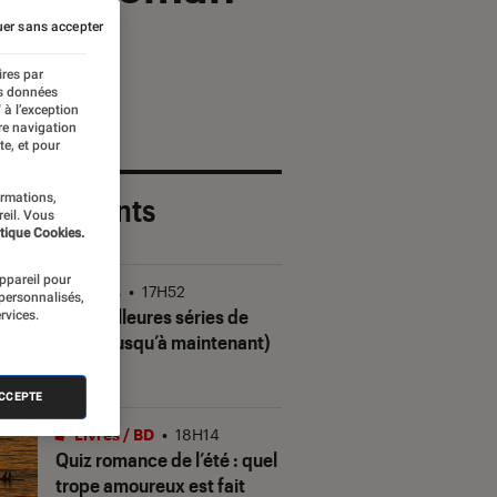
er sans accepter
ires par
es données
 à l’exception
re navigation
te, et pour
ormations,
 plus récents
reil. Vous
tique Cookies.
appareil pour
Séries
•
17H52
 personnalisés,
Les meilleures séries de
rvices.
2026 (jusqu’à maintenant)
ACCEPTE
Livres / BD
•
18H14
Quiz romance de l’été : quel
trope amoureux est fait