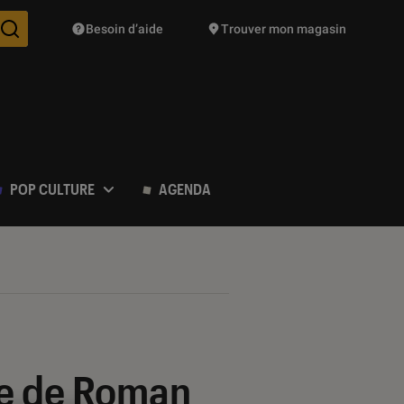
Besoin d’aide
Trouver mon magasin
Des suggestions de produits vont vous être proposées pendant vo
POP CULTURE
AGENDA
le de Roman