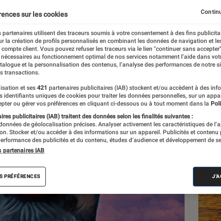
Continu
rences sur les cookies
 partenaires utilisent des traceurs soumis à votre consentement à des fins publicita
r la création de profils personnalisés en combinant les données de navigation et l
e compte client. Vous pouvez refuser les traceurs via le lien "continuer sans accepter"
 nécessaires au fonctionnement optimal de nos services notamment l’aide dans vot
atalogue et la personnalisation des contenus, l’analyse des performances de notre si
s transactions.
isation et ses
421
partenaires publicitaires (IAB) stockent et/ou accèdent à des inf
Les
es identifiants uniques de cookies pour traiter les données personnelles, sur un appa
pter ou gérer vos préférences en cliquant ci-dessous ou à tout moment dans la
Poli
res publicitaires (IAB) traitent des données selon les finalités suivantes :
 données de géolocalisation précises. Analyser activement les caractéristiques de l’
tion. Stocker et/ou accéder à des informations sur un appareil. Publicités et contenu
erformance des publicités et du contenu, études d’audience et développement de se
s partenaires IAB
S PRÉFÉRENCES
J'