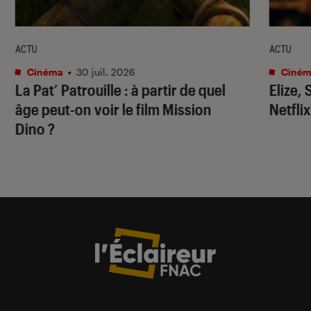
ACTU
ACTU
Cinéma
•
30 juil. 2026
Ciném
La Pat’ Patrouille
: à partir de quel
Elize,
âge peut-on voir le film
Mission
Netflix
Dino
?