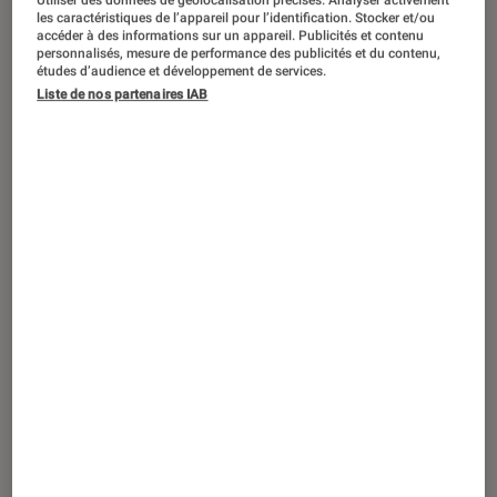
les caractéristiques de l’appareil pour l’identification. Stocker et/ou
accéder à des informations sur un appareil. Publicités et contenu
personnalisés, mesure de performance des publicités et du contenu,
Bradley Cooper est de retour dans les
études d’audience et développement de services.
Liste de nos partenaires IAB
salles de cinéma avec
Is This Thing On
?
, une comédie sur le divorce portée
par l’excellent Will Arnett en père de
famille à la dérive qui va trouver dans
le stand-up une forme de thérapie.
Critique.
Introduction
Bradley Cooper
est de retour à la réalisation.
Trois ans après son
Maestro
(2023) sur Netflix
— exploration du couple formé par le
compositeur Leonard Bernstein et sa femme
Felicia Montealegre Cohn Bernstein — l’artiste