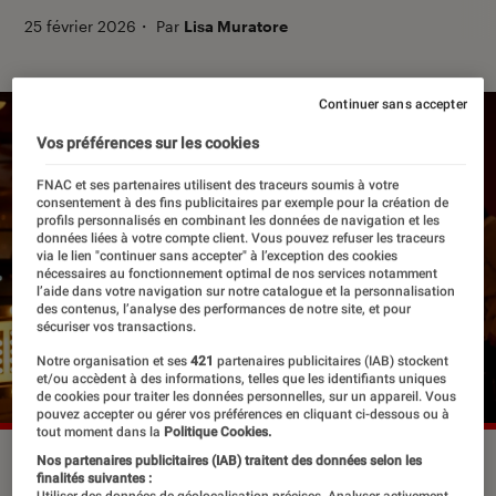
25 février 2026
・
Par
Lisa Muratore
Continuer sans accepter
Vos préférences sur les cookies
FNAC et ses partenaires utilisent des traceurs soumis à votre
consentement à des fins publicitaires par exemple pour la création de
profils personnalisés en combinant les données de navigation et les
données liées à votre compte client. Vous pouvez refuser les traceurs
via le lien "continuer sans accepter" à l’exception des cookies
nécessaires au fonctionnement optimal de nos services notamment
l’aide dans votre navigation sur notre catalogue et la personnalisation
des contenus, l’analyse des performances de notre site, et pour
sécuriser vos transactions.
Notre organisation et ses
421
partenaires publicitaires (IAB) stockent
et/ou accèdent à des informations, telles que les identifiants uniques
de cookies pour traiter les données personnelles, sur un appareil. Vous
pouvez accepter ou gérer vos préférences en cliquant ci-dessous ou à
tout moment dans la
Politique Cookies.
Will Arnett dans “Is This Thing On ?”, en salle le 24 février
Nos partenaires publicitaires (IAB) traitent des données selon les
finalités suivantes :
2026.
©Searchlight Pictures
Utiliser des données de géolocalisation précises. Analyser activement