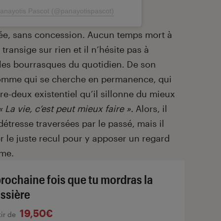
Panayotis Pascot (@panayotispascot)
hmée, sans concession. Aucun temps mort à
transige sur rien et il n’hésite pas à
 les bourrasques du quotidien. De son
homme qui se cherche en permanence, qui
tre-deux existentiel qu’il sillonne du mieux
« La vie, c’est peut mieux faire ».
Alors, il
détresse traversées par le passé, mais il
r le juste recul pour y apposer un regard
ême.
prochaine fois que tu mordras la
ssière
19,50€
tir de