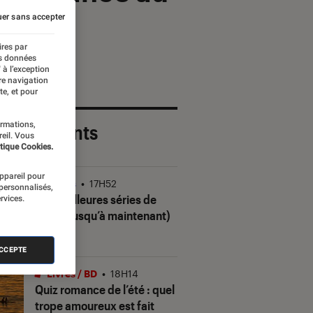
er sans accepter
ires par
es données
 à l’exception
re navigation
te, et pour
ormations,
 plus récents
reil. Vous
tique Cookies.
appareil pour
Séries
•
17H52
 personnalisés,
Les meilleures séries de
rvices.
2026 (jusqu’à maintenant)
ACCEPTE
Livres / BD
•
18H14
Quiz romance de l’été : quel
trope amoureux est fait