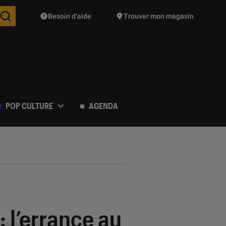
Besoin d’aide
Trouver mon magasin
Des suggestions de produits vont vous être proposées pendant vo
POP CULTURE
AGENDA
: l’errance au