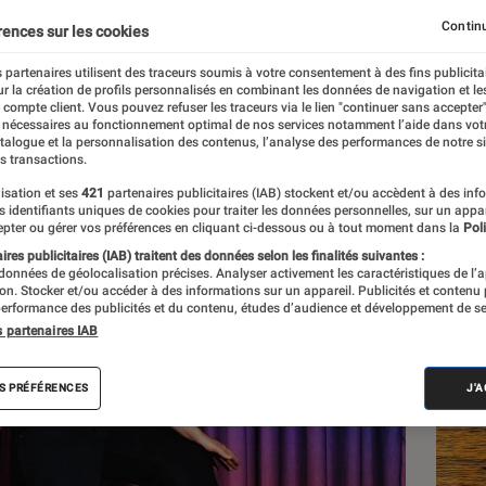
Continu
rences sur les cookies
 partenaires utilisent des traceurs soumis à votre consentement à des fins publicita
r la création de profils personnalisés en combinant les données de navigation et l
e compte client. Vous pouvez refuser les traceurs via le lien "continuer sans accepter"
 nécessaires au fonctionnement optimal de nos services notamment l’aide dans vot
atalogue et la personnalisation des contenus, l’analyse des performances de notre si
s transactions.
isation et ses
421
partenaires publicitaires (IAB) stockent et/ou accèdent à des inf
Les
es identifiants uniques de cookies pour traiter les données personnelles, sur un appa
pter ou gérer vos préférences en cliquant ci-dessous ou à tout moment dans la
Poli
res publicitaires (IAB) traitent des données selon les finalités suivantes :
 données de géolocalisation précises. Analyser activement les caractéristiques de l’
tion. Stocker et/ou accéder à des informations sur un appareil. Publicités et contenu
erformance des publicités et du contenu, études d’audience et développement de se
s partenaires IAB
S PRÉFÉRENCES
J'