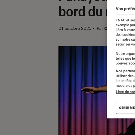
bord du rire
Vos préfé
FNAC et ses
exemple pou
01 octobre 2025
・
Par
Claire Ferragu
liées à votr
des cookies
sur notre c
sécuriser vo
Notre organ
telles que l
pouvez acce
Nos partenai
Utiliser des
l’identifica
mesure de p
Liste de no
GÉRER ME