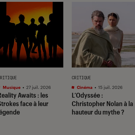
RITIQUE
CRITIQUE
Musique
•
27 juil. 2026
Cinéma
•
15 juil. 2026
Reality Awaits
: les
L’Odyssée
:
Strokes face à leur
Christopher Nolan à la
légende
hauteur du mythe ?