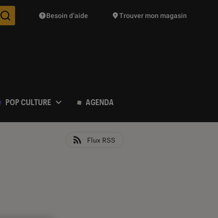
Besoin d’aide
Trouver mon magasin
Des suggestions de produits vont vous être proposées pendant vo
POP CULTURE
AGENDA
Flux RSS