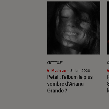
E
CRITIQUE
C
re et spectacles
•
Musique
•
31 juil. 2026
Petal
: l’album le plus
 2026
il ne fallait pas
sombre d’Ariana
uer à Avignon
Grande ?