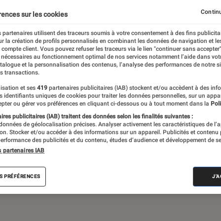
Continu
rences sur les cookies
 partenaires utilisent des traceurs soumis à votre consentement à des fins publicita
 théâtre, expos… Du suivi de l’actualité aux
r la création de profils personnalisés en combinant les données de navigation et l
ritiques et les articles long format,
e compte client. Vous pouvez refuser les traceurs via le lien "continuer sans accepter"
 nécessaires au fonctionnement optimal de nos services notamment l’aide dans vot
e meilleur de l’actualité culturelle
atalogue et la personnalisation des contenus, l’analyse des performances de notre si
s transactions.
isation et ses
419
partenaires publicitaires (IAB) stockent et/ou accèdent à des inf
es identifiants uniques de cookies pour traiter les données personnelles, sur un appa
pter ou gérer vos préférences en cliquant ci-dessous ou à tout moment dans la
Poli
res publicitaires (IAB) traitent des données selon les finalités suivantes :
 données de géolocalisation précises. Analyser activement les caractéristiques de l’
tion. Stocker et/ou accéder à des informations sur un appareil. Publicités et contenu
erformance des publicités et du contenu, études d’audience et développement de se
Album
Concert
Rap
Exposition
Critiq
s partenaires IAB
S PRÉFÉRENCES
J'