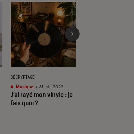
DÉCRYPTAGE
ACTU
Musique
•
31 juil. 2026
Cinéma
•
29 juil. 202
J’ai rayé mon vinyle : je
Les matins mervei
fais quoi ?
deuil & disco