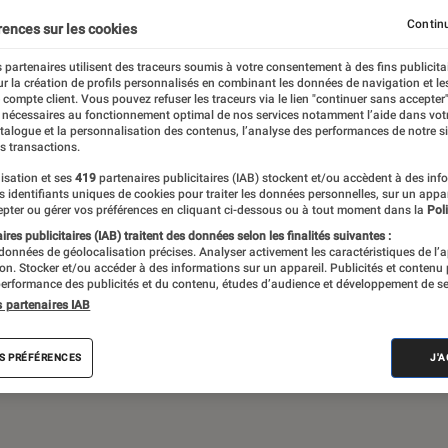
Continu
rences sur les cookies
 partenaires utilisent des traceurs soumis à votre consentement à des fins publicita
 théâtre, expos… Du suivi de l’actualité aux
r la création de profils personnalisés en combinant les données de navigation et l
ritiques et les articles long format,
e compte client. Vous pouvez refuser les traceurs via le lien "continuer sans accepter"
 nécessaires au fonctionnement optimal de nos services notamment l’aide dans vot
e meilleur de l’actualité culturelle
atalogue et la personnalisation des contenus, l’analyse des performances de notre si
s transactions.
isation et ses
419
partenaires publicitaires (IAB) stockent et/ou accèdent à des inf
es identifiants uniques de cookies pour traiter les données personnelles, sur un appa
pter ou gérer vos préférences en cliquant ci-dessous ou à tout moment dans la
Poli
res publicitaires (IAB) traitent des données selon les finalités suivantes :
 données de géolocalisation précises. Analyser activement les caractéristiques de l’
tion. Stocker et/ou accéder à des informations sur un appareil. Publicités et contenu
erformance des publicités et du contenu, études d’audience et développement de se
Album
Concert
Rap
Exposition
Critiq
s partenaires IAB
S PRÉFÉRENCES
J'