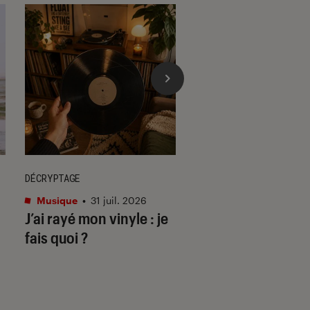
DÉCRYPTAGE
ACTU
Musique
•
31 juil. 2026
Cinéma
•
29 juil. 202
J’ai rayé mon vinyle : je
Les matins mervei
fais quoi ?
deuil & disco