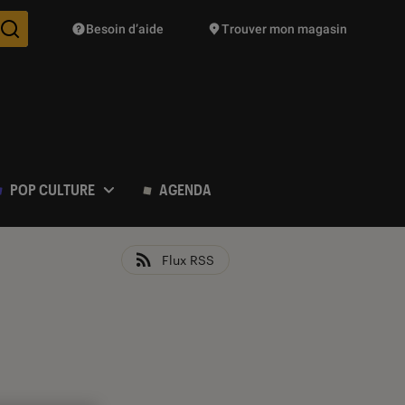
Besoin d’aide
Trouver mon magasin
Des suggestions de produits vont vous être proposées pendant vo
POP CULTURE
AGENDA
Flux RSS