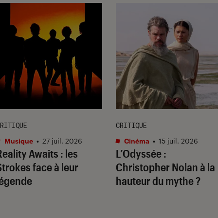
RITIQUE
CRITIQUE
Musique
•
27 juil. 2026
Cinéma
•
15 juil. 2026
Reality Awaits
: les
L’Odyssée
:
Strokes face à leur
Christopher Nolan à la
légende
hauteur du mythe ?