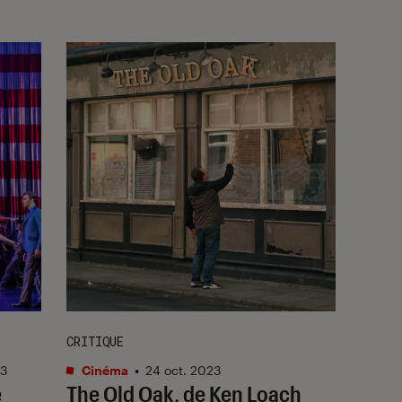
CRITIQUE
23
Cinéma
•
24 oct. 2023
e
The Old Oak
, de Ken Loach