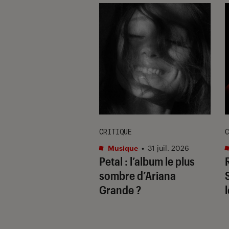
E
CRITIQUE
C
re et spectacles
•
Musique
•
31 juil. 2026
Petal
: l’album le plus
 2026
il ne fallait pas
sombre d’Ariana
uer à Avignon
Grande ?