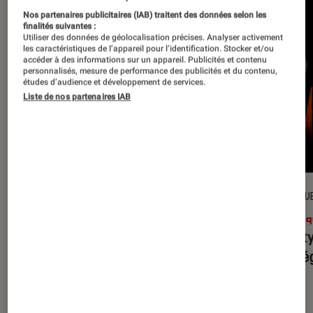
Nos partenaires publicitaires (IAB) traitent des données selon les
finalités suivantes :
Utiliser des données de géolocalisation précises. Analyser activement
les caractéristiques de l’appareil pour l’identification. Stocker et/ou
accéder à des informations sur un appareil. Publicités et contenu
personnalisés, mesure de performance des publicités et du contenu,
études d’audience et développement de services.
Liste de nos partenaires IAB
CRITIQUE
CRITIQU
Musique
•
31 juil. 2026
Musiq
Petal
: l’album le plus sombre
Realit
d’Ariana Grande ?
leur l