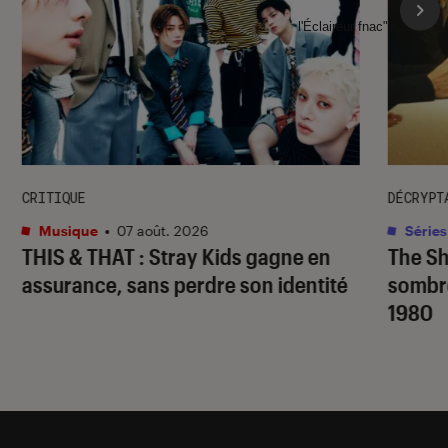
l'Éclaireur fnac">
CRITIQUE
DÉCRYPT
Musique
•
07 août. 2026
Séries
THIS & THAT
: Stray Kids gagne en
The S
assurance, sans perdre son identité
sombr
1980