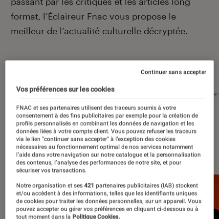
passant par les critiques et les articles long
format, l’Éclaireur Fnac vous propose le
meilleur de l’actualité culturelle décryptée.
Autour de ce sujet
Continuer sans accepter
Vos préférences sur les cookies
Littérature
Film
Roman
Album
Concer
FNAC et ses partenaires utilisent des traceurs soumis à votre
consentement à des fins publicitaires par exemple pour la création de
profils personnalisés en combinant les données de navigation et les
données liées à votre compte client. Vous pouvez refuser les traceurs
via le lien "continuer sans accepter" à l’exception des cookies
À la une
nécessaires au fonctionnement optimal de nos services notamment
l’aide dans votre navigation sur notre catalogue et la personnalisation
des contenus, l’analyse des performances de notre site, et pour
sécuriser vos transactions.
Notre organisation et ses
421
partenaires publicitaires (IAB) stockent
et/ou accèdent à des informations, telles que les identifiants uniques
de cookies pour traiter les données personnelles, sur un appareil. Vous
pouvez accepter ou gérer vos préférences en cliquant ci-dessous ou à
tout moment dans la
Politique Cookies.