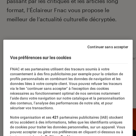
passant par les critiques et les articles long
format, l’Éclaireur Fnac vous propose le
meilleur de l’actualité culturelle décryptée.
Autour de ce sujet
Continuer sans accepter
Vos préférences sur les cookies
Littérature
Film
Roman
Album
Concer
FNAC et ses partenaires utilisent des traceurs soumis à votre
consentement à des fins publicitaires par exemple pour la création de
profils personnalisés en combinant les données de navigation et les
données liées à votre compte client. Vous pouvez refuser les traceurs
via le lien "continuer sans accepter" à l’exception des cookies
À la une
nécessaires au fonctionnement optimal de nos services notamment
l’aide dans votre navigation sur notre catalogue et la personnalisation
des contenus, l’analyse des performances de notre site, et pour
sécuriser vos transactions.
Notre organisation et ses
421
partenaires publicitaires (IAB) stockent
et/ou accèdent à des informations, telles que les identifiants uniques
de cookies pour traiter les données personnelles, sur un appareil. Vous
pouvez accepter ou gérer vos préférences en cliquant ci-dessous ou à