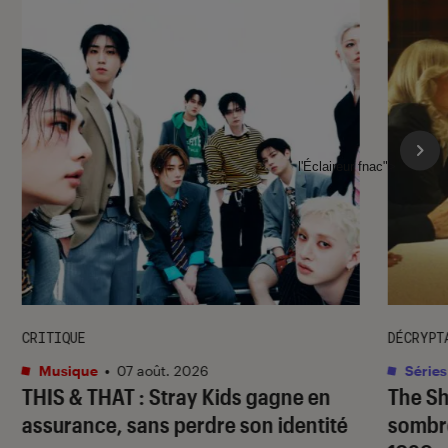
l'Éclaireur fnac">
CRITIQUE
DÉCRYPT
Musique
•
07 août. 2026
Séries
THIS & THAT
: Stray Kids gagne en
The S
assurance, sans perdre son identité
sombr