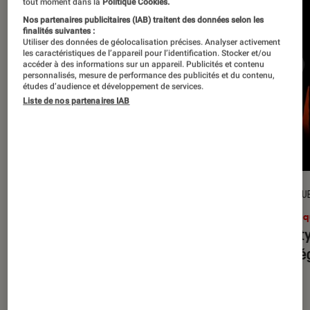
tout moment dans la
Politique Cookies.
Nos partenaires publicitaires (IAB) traitent des données selon les
finalités suivantes :
Utiliser des données de géolocalisation précises. Analyser activement
les caractéristiques de l’appareil pour l’identification. Stocker et/ou
accéder à des informations sur un appareil. Publicités et contenu
personnalisés, mesure de performance des publicités et du contenu,
études d’audience et développement de services.
Liste de nos partenaires IAB
CRITIQUE
CRITIQU
Musique
•
31 juil. 2026
Musiq
Petal
: l’album le plus sombre
Realit
d’Ariana Grande ?
leur l