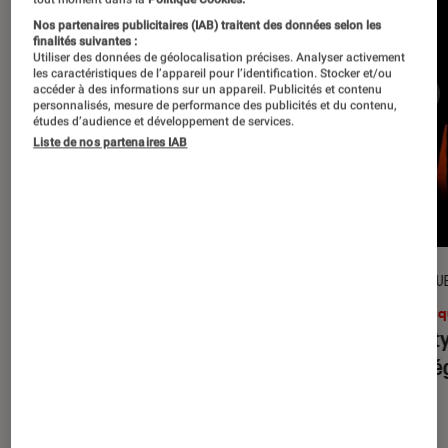
Nos partenaires publicitaires (IAB) traitent des données selon les
finalités suivantes :
Utiliser des données de géolocalisation précises. Analyser activement
les caractéristiques de l’appareil pour l’identification. Stocker et/ou
accéder à des informations sur un appareil. Publicités et contenu
personnalisés, mesure de performance des publicités et du contenu,
études d’audience et développement de services.
Liste de nos partenaires IAB
CRITIQUE
CRITIQU
Musique
•
31 juil. 2026
Musiq
Petal
: l’album le plus sombre
Realit
d’Ariana Grande ?
leur l