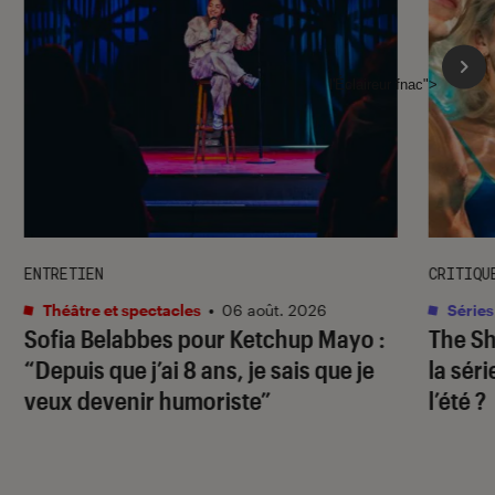
l'Éclaireur fnac">
ENTRETIEN
CRITIQU
Théâtre et spectacles
•
06 août. 2026
Séries
Sofia Belabbes pour
Ketchup Mayo
:
The S
“Depuis que j’ai 8 ans, je sais que je
la sér
veux devenir humoriste”
l’été ?