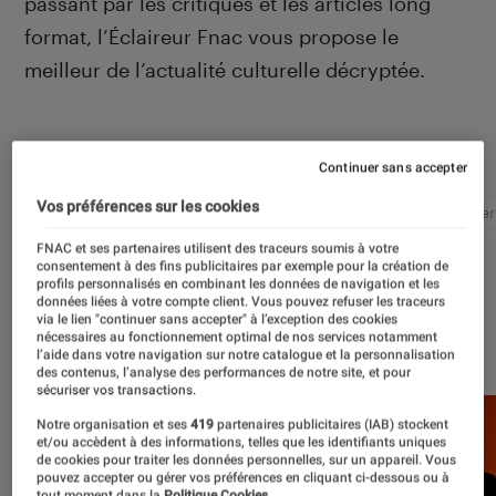
passant par les critiques et les articles long
format, l’Éclaireur Fnac vous propose le
meilleur de l’actualité culturelle décryptée.
Autour de ce sujet
Continuer sans accepter
Vos préférences sur les cookies
Littérature
Film
Roman
Album
Concer
FNAC et ses partenaires utilisent des traceurs soumis à votre
consentement à des fins publicitaires par exemple pour la création de
profils personnalisés en combinant les données de navigation et les
données liées à votre compte client. Vous pouvez refuser les traceurs
via le lien "continuer sans accepter" à l’exception des cookies
À la une
nécessaires au fonctionnement optimal de nos services notamment
l’aide dans votre navigation sur notre catalogue et la personnalisation
des contenus, l’analyse des performances de notre site, et pour
sécuriser vos transactions.
Notre organisation et ses
419
partenaires publicitaires (IAB) stockent
et/ou accèdent à des informations, telles que les identifiants uniques
de cookies pour traiter les données personnelles, sur un appareil. Vous
pouvez accepter ou gérer vos préférences en cliquant ci-dessous ou à
tout moment dans la
Politique Cookies.