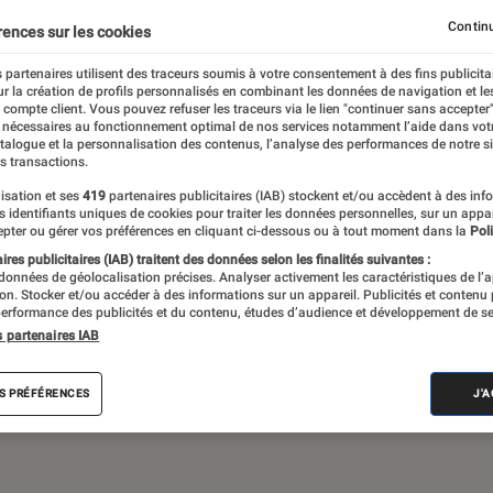
Continu
rences sur les cookies
 partenaires utilisent des traceurs soumis à votre consentement à des fins publicita
 théâtre, expos… Du suivi de l’actualité aux
r la création de profils personnalisés en combinant les données de navigation et l
ritiques et les articles long format,
e compte client. Vous pouvez refuser les traceurs via le lien "continuer sans accepter"
 nécessaires au fonctionnement optimal de nos services notamment l’aide dans vot
e meilleur de l’actualité culturelle
atalogue et la personnalisation des contenus, l’analyse des performances de notre si
s transactions.
isation et ses
419
partenaires publicitaires (IAB) stockent et/ou accèdent à des inf
es identifiants uniques de cookies pour traiter les données personnelles, sur un appa
pter ou gérer vos préférences en cliquant ci-dessous ou à tout moment dans la
Poli
res publicitaires (IAB) traitent des données selon les finalités suivantes :
 données de géolocalisation précises. Analyser activement les caractéristiques de l’
tion. Stocker et/ou accéder à des informations sur un appareil. Publicités et contenu
erformance des publicités et du contenu, études d’audience et développement de se
Album
Concert
Rap
Exposition
Critiq
s partenaires IAB
S PRÉFÉRENCES
J'