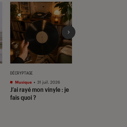
DÉCRYPTAGE
ACTU
Musique
•
31 juil. 2026
Cinéma
•
29 juil. 202
J’ai rayé mon vinyle : je
Les matins mervei
fais quoi ?
deuil & disco