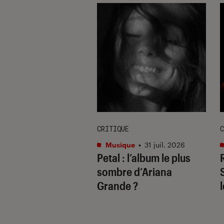
E
CRITIQUE
C
re et spectacles
•
Musique
•
31 juil. 2026
Petal
: l’album le plus
 2026
il ne fallait pas
sombre d’Ariana
uer à Avignon
Grande ?