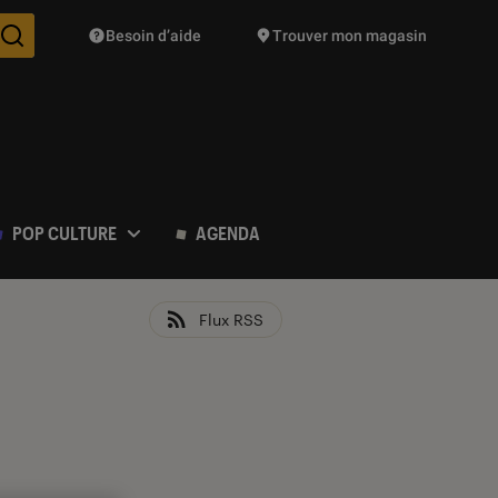
Besoin d’aide
Trouver mon magasin
Des suggestions de produits vont vous être proposées pendant vo
POP CULTURE
AGENDA
Flux RSS