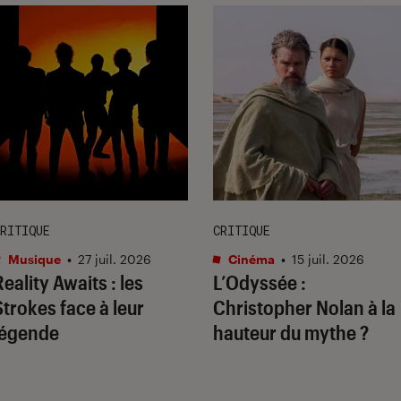
RITIQUE
CRITIQUE
Musique
•
27 juil. 2026
Cinéma
•
15 juil. 2026
Reality Awaits
: les
L’Odyssée
:
Strokes face à leur
Christopher Nolan à la
légende
hauteur du mythe ?