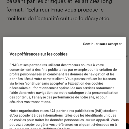
passant par les critiques et les articles long
format, l’Éclaireur Fnac vous propose le
meilleur de l’actualité culturelle décryptée.
Autour de ce sujet
Continuer sans accepter
Vos préférences sur les cookies
Littérature
Film
Roman
Album
Concer
FNAC et ses partenaires utilisent des traceurs soumis à votre
consentement à des fins publicitaires par exemple pour la création de
profils personnalisés en combinant les données de navigation et les
données liées à votre compte client. Vous pouvez refuser les traceurs
via le lien "continuer sans accepter" à l’exception des cookies
À la une
nécessaires au fonctionnement optimal de nos services notamment
l’aide dans votre navigation sur notre catalogue et la personnalisation
des contenus, l’analyse des performances de notre site, et pour
sécuriser vos transactions.
Notre organisation et ses
421
partenaires publicitaires (IAB) stockent
et/ou accèdent à des informations, telles que les identifiants uniques
de cookies pour traiter les données personnelles, sur un appareil. Vous
pouvez accepter ou gérer vos préférences en cliquant ci-dessous ou à