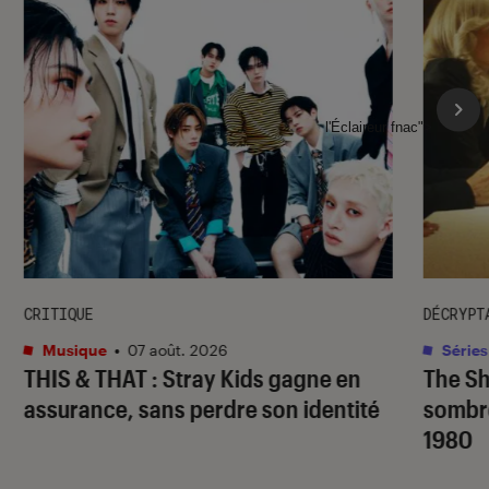
l'Éclaireur fnac">
CRITIQUE
DÉCRYPT
Musique
•
07 août. 2026
Séries
THIS & THAT
: Stray Kids gagne en
The S
assurance, sans perdre son identité
sombr
1980