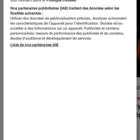
tout moment dans la
Politique Cookies.
Nos partenaires publicitaires (IAB) traitent des données selon les
finalités suivantes :
Utiliser des données de géolocalisation précises. Analyser activement
les caractéristiques de l’appareil pour l’identification. Stocker et/ou
accéder à des informations sur un appareil. Publicités et contenu
personnalisés, mesure de performance des publicités et du contenu,
études d’audience et développement de services.
Liste de nos partenaires IAB
CRITIQUE
CRITIQU
Musique
•
31 juil. 2026
Musiq
Petal
: l’album le plus sombre
Realit
d’Ariana Grande ?
leur l