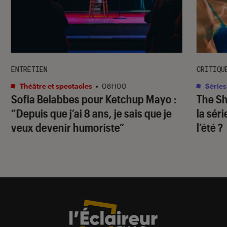
ENTRETIEN
CRITIQU
Théâtre et spectacles
•
08H00
Séries
Sofia Belabbes pour
Ketchup Mayo
:
The S
“Depuis que j’ai 8 ans, je sais que je
la sér
veux devenir humoriste”
l’été ?