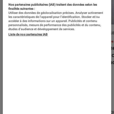
Nos partenaires publicitaires (IAB) traitent des données selon les
finalités suivantes :
Utiliser des données de géolocalisation précises. Analyser activement
les caractéristiques de l’appareil pour l’identification. Stocker et/ou
accéder à des informations sur un appareil. Publicités et contenu
personnalisés, mesure de performance des publicités et du contenu,
études d’audience et développement de services.
DÉCRYPTAGE
CRITIQU
Liste de nos partenaires IAB
Livres / BD
•
16 juil. 2026
Livres
Jack London : pourquoi faut-il relire
Le dîn
l’œuvre de l’auteur cet été ?
elle à
interac
Nos derniers contenus
Tout
Articles
Événéments
Sélections et g