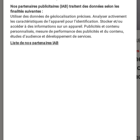
Nos partenaires publicitaires (IAB) traitent des données selon les
finalités suivantes :
Utiliser des données de géolocalisation précises. Analyser activement
les caractéristiques de l’appareil pour l’identification. Stocker et/ou
accéder à des informations sur un appareil. Publicités et contenu
personnalisés, mesure de performance des publicités et du contenu,
études d’audience et développement de services.
DÉCRYPTAGE
CRITIQU
Liste de nos partenaires IAB
Livres / BD
•
16 juil. 2026
Livres
Jack London : pourquoi faut-il relire
Le dîn
l’œuvre de l’auteur cet été ?
elle à
interac
Nos derniers contenus
Tout
Articles
Événéments
Sélections et g