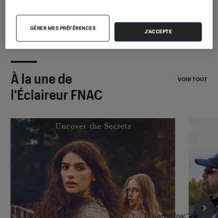
GÉRER MES PRÉFÉRENCES
J'ACCEPTE
À la une de
VOIR TOUT
l'Éclaireur FNAC
l'Éclaireur fnac">