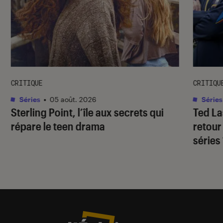
CRITIQUE
CRITIQU
Séries
•
05 août. 2026
Séries
Sterling Point
, l’île aux secrets qui
Ted L
répare le teen drama
retour
séries